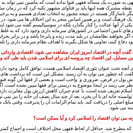
قیهی به صورت یک مساله فقهی فتوا نداده است که ماشین نمی تواند ب
نقطه مشترک همه اینها باید بر فتاوای مشهور تکیه کرد که در زمان سا
گر ناسازگار هستند در نتیجه مجبور به انتخاب تعدادی هستیم و به برخ
یا یک فرهنگ است و بر همین اساس منجر به این اختلاف ها می شود. 
کی از آنها عدالت را کنار بگذارد بلکه در سوسیالیسم گفته می شود اب
م های تامین اجتماعی در کشورهای سرمایه داری وجود دارد که به غلط 
 اگر بخواهند نظامشان در بلند مدت زنده و پابرجا باشد و در برابر بحر
خود دفاع کنند، تعاونی ها شکل بگیرند تا اهداف نظام سرمایه داری را تل
ن گفت آنچه در اقتصاد امروز ایران مشاهده می شود،
اقتصادی وارداتی 
ین مسایل، این اقتصاد چه پروسه ای برای اسلامی شدن باید طی کند و
آنچه تحت عنوان تئوری اقتصاد اسلامی هست، توافق کامل وجود دارد یا 
 گفت که چطور می توان به آن رسید. مشکل این است که برداشت های متف
 پول در قرض، ضروری و واجب است و بعضی از فقها این گونه فتوا داد
ر می رسد در اینجا موضوع به درستی برای فقها تبیین نشده است. اگر
 اسلام تعریف شده است، با عدم جبران کاهش ارزش پول مغایرت دارد.
نسته خانه ای با آن بخرد، بعد از چند سال نصف آن خانه را نیز نمی توا
لغ اصلی را دریافت کند. باید تمام الزامات آن را پذیرفت، وقتی بانک
سته می شود.
ونه می توان اقتصاد را اسلامی کرد و آیا ممکن است؟
ی که مطرح شد، حداقل از لحاظ فقهی محل اختلاف است و اجماع کمتر