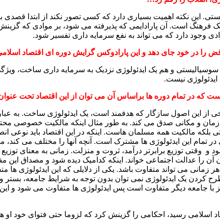
یستی. این نکته اهمیت بسیاری دارد که کسی تصور نکند از ابتدا قصدی ب
ک فرهنگ است. آن پارادایمی که پذیرفته می شود، بر موادی که گزینش 
ی وجود دارد که می تواند به نفع سرمایه داری تفسیر شود.
قض را در خود جای دهد و این
پارادوکس گرایش دوره ای اقتصاد اسلامی
 به سوسیالیستی و هم یک ایدئولوژی نزدیک به سرمایه داری ساخت، ویژگ
ایدئولوژی نیست.
ت که در تمام دوره ها براساس آن می توان از این
اقتصاد تحت عنوان 
 از این اصول سازگار که هدفمند است، یک ایدئولوژی ساخت. به عبارت
ر زمان و مکانی صدق می کند. به طور مثال اینکه مالکیت خصوصی محتر
بلکه مالکیت همه مسلمان هاست. اینکه در این اقتصاد باید نوعی انصا
لی در تمام این ایدئولوژی ها مشترک است. آنچه آنها را مختلف می کند،
 و وقتی توزیع برابرتر درآمد، ثروت و منزلت. زمانی به معنای توزیع
ن آن را عدالت اجتماعی خواند. اینکه کدامیک دیده شود و مصداق این مف
زمانی می تواند متفاوت باشد. یکی از دلایلی که این ایدئولوژی ه
ح کردن یک ایدئولوژی نمی توان بدون توجه به شرایط جامعه، بستر و 
 با جامعه دیگر متفاوت است پس ایدئولوژی ها متفاوت می شود و این م
 اسلامی رسید، احکامی را گزینش کرد که لزوما حتی فتوای خود او هم