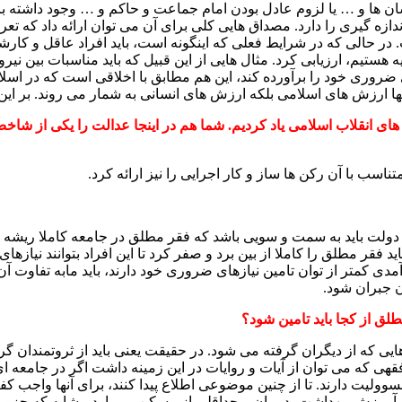
 ها و … یا لزوم عادل بودن امام جماعت و حاکم و … وجود داشته باشد 
زه گیری را دارد. مصداق هایی کلی برای آن می توان ارائه داد که تعر
. در حالی که در شرایط فعلی که اینگونه است، باید افراد عاقل و کارشن
ه هستیم، ارزیابی کرد. مثال هایی از این قبیل که باید مناسبات بین نی
ای ضروری خود را برآورده کند، این هم مطابق با اخلاقی است که در ا
 تنها ارزش های اسلامی بلکه ارزش های انسانی به شمار می روند. بر ای
های انقلاب اسلامی یاد کردیم. شما هم در اینجا عدالت
را یکی از شاخص
اسب با آن رکن ها ساز و کار اجرایی را نیز ارائه کرد.
باید به سمت و سویی باشد که فقر مطلق در جامعه کاملا ریشه کن ش
قر مطلق را کاملا از بین برد و صفر کرد تا این افراد بتوانند نیازهای 
دی کمتر از توان تامین نیازهای ضروری خود دارند، باید مابه تفاوت آ
ن جبران شود.
لق از کجا باید تامین شود؟
مه هایی که از دیگران گرفته می شود. در حقیقت یعنی باید از ثروتمند
قهی که می توان از آیات و روایات در این زمینه داشت اگر در جامعه 
سوولیت دارند. تا از چنین موضوعی اطلاع پیدا کنند، برای آنها واجب کف
انند آموزش، بهداشت، درمان و حداقلی از مسکن و موارد مشابه که جزو 