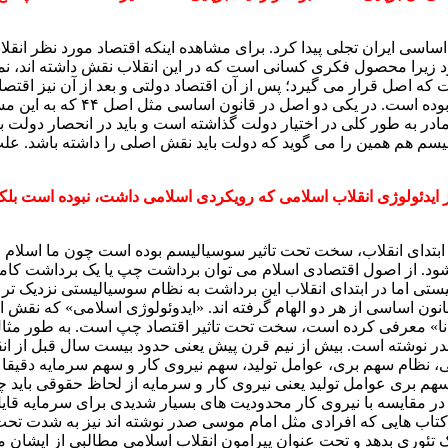
 اساسی ایران تجلی پیدا کرد. برای مشاهده اینکه اقتصاد مورد نظر ا
رد زیرا محصول فکری کسانی است که در این انقلاب نقش داشته اند، نما
ت که اصل قرار می گیرد؛ پس از آن اقتصاد دولتی و بعد از آن نیز 
استنباط می شود که قانونگذار نقش
ر به طور کلی در اختیار دولت گذاشته است و باید در انحصار دولت باش
م هم همین را می گوید که دولت باید نقش اصلی را داشته باشد. عل
از ایدئولوژی انقلاب اسلامی که رویکردی اسلامی داشت،
نبوده است بلکه
بتدای انقلاب، سخت تحت تاثیر سوسیالیسم بوده است چون ما اسلام را ب
شود. از اصول اقتصادی اسلام می توان برداشت چپ یا یک برداشت کامل
ستی اما در ابتدای انقلاب این برداشت به نظام سوسیالیستی نزدیک تر
 قانون اساسی از هر دو الهام گرفته اند. «ایدوئولوژی اسلامی» که ن
ادنا» معرفی کرده است، سخت تحت تاثیر اقتصاد چپ است. به طور مثال
 صدر نوشته است. بیش از نیم قرن پیش یعنی حدود بیست سال قبل از ا
ظام سهم بری، عوامل تولید، سهم نیروی کار و سهم سرمایه دقیقا ش
م بری عوامل تولید یعنی نیروی کار و سرمایه از لحاظ حقوقی باید چ
 مقایسه با نیروی کار محدودیت های بسیار شدیدی برای سرمایه قایل 
تاب هایی که افرادی مثل امام موسی صدر نوشته اند نیز به شدت تحت 
ک تئوری بدهد و تحت عنوان پیرامون انقلاب اسلامی مطالبی از ایشا