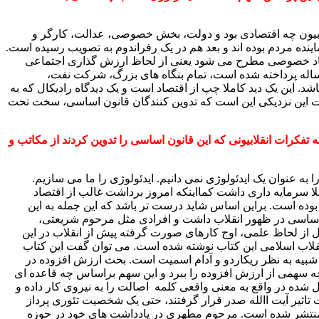
نقلابیون چه اقتصادی بود و دولت، بخش خصوصی، عدالت، کارگر و
ینده مردم بوده اند و بعد هم در یک رفراندوم به تصویب رسیده است.
اقتصاد خصوصی مطرح می شود یعنی از لحاظ ارزش گذاری اجتماعی
 خاصی برای اقتصاد تعاونی قایل بوده است. در یکی دو اصل در قانون اساسی مثل اصل ۴۴ که به این مساله پرداخته شده است، تمام بنگاه های بزرگ، شرکت نفت،
د. این یک دید کاملا چپ از اقتصاد است و یک دیدگاه رادیکال که به
ت این نزدیکی این است که تدوین کنندگان قانون اساسی، سخت تحت
 تفکرات انقلابیونی که این قانون اساسی را تدوین کردند از
مکاتب و
ه عنوان یک ایدئولوژی نمی دانیم. ایدئولوژی را ما می سازیم.
ا سرمایه داری داشت کمااینکه امروز برداشت غالب از اقتصاد
 بوده است. براین اساس شاید درست تر باشد که این جمله به این
قش اساسی در ظهور انقلاب داشت و افرادی مثل مرحوم شریعتی،
 از لحاظ علمی، اوج کارهای صورت گرفته پیش از انقلاب در این
نقلاب اسلامی این کتاب نوشته شده است. می توان گفت این کتاب
بیه به نظر ریکاردو و آدام اسمیت است. بحث ارزش افزوده در
ه سهمی از ارزش افزوده را ببرد و این سهم براساس چه قاعده ای
شده در واقع به معنی واقعی کلمه اصالت را به نیروی کار داده و
تاثیر آیت االله صدر قرار گرفتند، حتی یک شخصیت تئوری پرداز
ن منتشر شده است. مرحوم مطهری در یادداشت های خود در حوزه