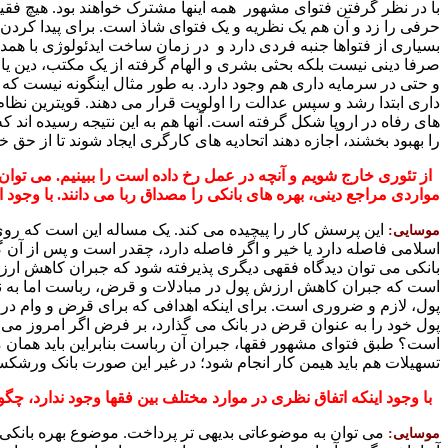
با در نظر گرفتن فتوای مشهور همه اینها مشترک خواهند بود. هیچ ف
حرفی را زد و آن هم یک نظریه و یک فتوای شاذ است. برای پیدا کردن 
بسیاری از فتواها جنبه فردی دارد و در زمان ساخت ایدئولوژی با همدی
صرفا دینی نیست بلکه بحثی بشری و الهام گرفته از یک مکتب، دین 
و حتی در سرمایه داری هم وجود دارد. به طور مثال اینگونه نیست که ی
داری ابتدا رشد و سپس عدالت را اولویت قرار می دهند. قویترین نظا
های رفاه در اروپا شکل گرفته است. آنها هم به این نتیجه رسیده اند که
را بهبود بخشند، اجازه دهند اتحادیه های کارگری ایجاد شوند تا از حق 
از تئوری خارج شویم و آنچه در عمل رخ داده
است را ببینیم. می توا
مواردی مراجع دینی، بهره های بانکی را مصداق ربا می دانند. با
وجود ا
این پرسش کار را پیچیده می کند. یک مساله این است که روی 
موسایی:
اسلامی فاصله دارد یا خیر و اگر فاصله دارد، چقدر است و پس از آن
بانکی می توان دیدگاه فقهی دیگری پذیرفته شود که جبران کاهش ارزش
است که جبران کاهش ارزش پول در مبادلات و قرض، رباست اما به نظ
پول، لازم و ضروری است. برای اینکه اهدافی که برای قرض و وام در
پول خود را به عنوان قرض در بانک می گذارد، بر فرض اگر امروز می توا
است؟ طبق فتوای مشهور فقها، جبران آن رباست بنابراین باید همان مب
تسهیلات هم باید هیمن کار انجام شود؛ در غیر این صورت بانک ورشک
با وجود اینکه اتفاق نظری در موارد مختلف بین فقها وجود ندارد، چگ
می توان به موضوعاتی بدیهی تر پرداخت. موضوع بهره بانک
موسایی: