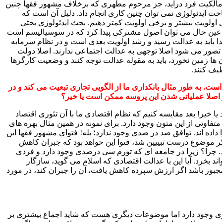
ه مالکیت فرد درآید، جز مرحوم مطهری که برخلاف مشهور فقها چنین
خت ایدئولوژی نمی توان چنین کاری انجام داد. دلیل آن است که
ی اولویت بیشتر و برخی اولویت کمتر دهیم. بحث ایدئولوژی بحثی
در عین حال می توان اصول مشترکی پیدا کرد که در سوسیالیسم است
تدا باید به عدالت رسید و رشد اولویت بعدی است و در نظام سرمایه
تصور می شود اصلا توجهی به عدالت اجتماعی ندارند. اصلا دولت
ان ها زمین نخورد، باید به مقوله عدالت توجه کنند و وضعیت کارگرها
طیف کنند.
است. به طور مثال بانکداری ما از الگویی تجاری تبعیت می
کند و در
اصلا عملیاتی شدن این پروسه ممکن است یا خیر؟
خیر! بعد مقایسه کنیم که نظام اقتصادی ما با آن تئوری اقتصاد
اوتی از این متون وجود دارد. برای نمونه در همین مثال بهره های
ه اند. توافق صد در صدی وجود ندارد؛ بله! فتوای مشهور فقها این
 موضوع درست تبییین شد، فتوا این خواهد بود که جبران کاهش
 چرا؟ زیرا در جامعه ای که تورم سی درصدی وجود دارد و فردی
ند بخرد. آیا این با عدالت اقتصادی که اسلام می گوید، سازگار
 مجبور باشد اگر ارزش سپرده کاهش یافت، آن را جبران کند، در مورد
ی وجود دارد اما موضوعات دیگری هست که شاید اجماع بیشتری بر