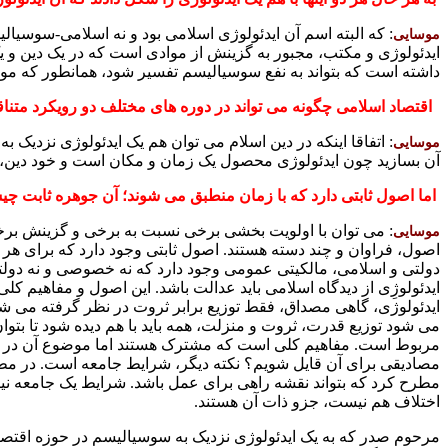
: که البته اسم آن ایدئولوژی اسلامی بود و نه اسلامی-سوسیال
موسایی
ایدئولوژی و مکتب، مجبور به گزینش از موادی است که در یک دین و ی
داشته است که بتواند به نفع سوسیالیسم تفسیر شود، همانطور که مواد
اقتصاد اسلامی چگونه می
تواند در دوره های مختلف دو رویکرد متنا
: اتفاقا اینکه در دین اسلام می توان هم یک ایدئولوژی نزدیک
موسایی
آن بسازید چون ایدئولوژی محصول یک زمان و مکان است و خود دین، 
اما اصول ثابتی دارد که با زمان منطبق می
شوند؛ آن جوهره ثابت چیس
: می توان با اولویت بخشی برخی نسبت به برخی و گزینش برخی
موسایی
اصول، فراوان و چند دسته هستند. اصول ثابتی وجود دارد که برای ه
دولتی و اسلامی، مالکیتی عمومی وجود دارد که نه خصوصی و نه دولتی 
ایدئولوژِی از دیدگاه اسلامی باید عدالت باشد. این اصول و مفاهیم ک
ایدئولوژی، گاهی مصداق، فقط توزیع برابر ثروت در نظر گرفته می شود
می شود توزیع قدرت، ثروت و منزلت، همه باید با هم دیده شود تا بتوا
مربوط است. مفاهیم کلی است که مشترک هستند اما موضوع آن در هر 
مصادیقی برای آن قایل شویم؟ نکته دیگر، شرایط جامعه است. در مطر
مطرح کرد که بتواند نقشه راهی برای عمل باشد. شرایط یک جامعه نیز
اختلاف هم نیست، جزو ذات آن هستند.
مرحوم صدر که به یک ایدئولوژی نزدیک به سوسیالیسم در حوزه اقتصاد