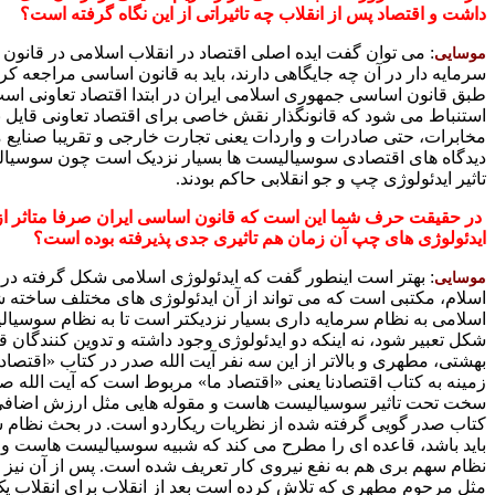
داشت و اقتصاد
پس از انقلاب چه تاثیراتی از این نگاه گرفته است؟
: می توان گفت ایده اصلی اقتصاد در انقلاب اسلامی در قانون
موسایی
سرمایه دار در آن چه جایگاهی دارند، باید به قانون اساسی مراجعه ک
طبق قانون اساسی جمهوری اسلامی ایران در ابتدا اقتصاد تعاونی اس
مخابرات، حتی صادرات و واردات یعنی تجارت خارجی و تقریبا صنایع ماد
دیدگاه های اقتصادی سوسیالیست ها بسیار نزدیک است چون سوسیالیس
تاثیر ایدئولوژی چپ و جو انقلابی حاکم بودند.
در حقیقت حرف شما این است که قانون اساسی
ایران صرفا متاثر 
ایدئولوژی های چپ آن زمان هم تاثیری جدی پذیرفته بوده است؟
: بهتر است اینطور گفت که ایدئولوژی اسلامی شکل گرفته در ا
موسایی
اسلام، مکتبی است که می تواند از آن ایدئولوژی های مختلف ساخته 
اسلامی به نظام سرمایه داری بسیار نزدیکتر است تا به نظام سوسیالی
شکل تعبیر شود، نه اینکه دو ایدئولوژی وجود داشته و تدوین کنندگان
بهشتی، مطهری و بالاتر از این سه نفر آیت الله صدر در کتاب «اقتص
زمینه به کتاب اقتصادنا یعنی «اقتصاد ما» مربوط است که آیت الله
سخت تحت تاثیر سوسیالیست هاست و مقوله هایی مثل ارزش اضافی، ن
کتاب صدر گویی گرفته شده از نظریات ریکاردو است. در بحث نظام سه
باید باشد، قاعده ای را مطرح می کند که شبیه سوسیالیست هاست و در
نظام سهم بری هم به نفع نیروی کار تعریف شده است. پس از آن نیز ک
مثل مرحوم مطهری که تلاش کرده است بعد از انقلاب برای انقلاب ی