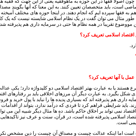
رد چون اصولا فقها در این حوزه به ماهوفقیه یعنی از این جهت که فقیه
صی است، باید متخصصان تعیین کنند. به این معنا که آنها بگویند م
م به فقها سپرده ایم که انجام دهند. در اینجا حوزه های مختلف آمیخت
د. به طور مثال می توان گفت در یک نظام اسلامی شایسته نیست که یک 
 این مووضوع تقریبا در همه نظام ها حتی در سرمایه داری هم پذیرفته 
اقتصاد اسلامی تعریف کرد؟
رد.
مل با آنها تعریف کرد؟
هستند یا به عبارت بهتر اقتصاد اسلامی دو کلیدواژه دارد؛ یکی عدالت و
ی شکل بگیرد. به عبارت دیگر آن مرزهای اخلاقی باید بر رفتارهای اق
ه داری هم پذیرفته اند که بسیاری پدیده ها را نباید با پول خرید و ف
بخرند. باید شرایطی فراهم کرد تا فردی که درآمد ندارد، بتواند از اقدا
تصاد نمی تواند بر اخلاق حاکم باشد. ده ها مثال دیگر شبیه این می توا
ر اقتصاد اسلامی پذیرفته شده است، در قرآن، سنت و عرف نیز تاکیدها
مهمی است.
لت است اما اینکه عدالت چیست و مصداق آن چیست را دین مشخص نکرده