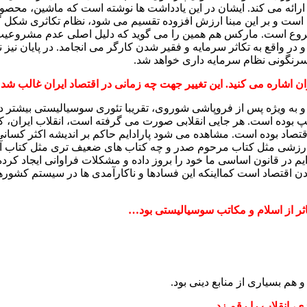
ارائه می کند. ایشان در این یادداشت ها نوشته است که ماشین، محصول
 است و بر این مبنا ارزش افزوده تقسیم می شود، نظام تکاثری شکل گر
امشروع است. مارکس هم همین را می گوید که دلیل اصلی عدم مشروعی
واقع به تکاثر سرمایه و فقیر شدن کارگر می انجامد. در پایان نیز 
 سرنگونی نظام سرمایه داری خواهد شد.
ان اشاره می کنید. این تغییر جهت چه زمانی در اقتصاد
ایران غالب ش
 ویژه پس از فروپاشی شوروی، تقریبا تئوری سوسیالیستی بیشتر در کت
 چپ بوده است. هر جایی انقلابی صورت می گرفته است، انقلاب ایران، 
صاد بوده است. مشاهده می شود پارادایم حاکم بر اندیشه اکثر کسانی ک
 باارزشی مثل کتاب مرحوم صدر و چه کتاب های ضعیف تری مثل کتاب 
ادایم در قانون اساسی ما خود را بروز داده و مشکلات فراوانی ایجاد کر
ودن اقتصاد است کمااینکه این فسادها و ناکارآمدی ها در سیستم کش
ثر از اسلام و مکاتب سوسیالیستی بود
…
هم بسیاری از منابع دینی بود.
ژی، انقلاب را رقم زد
…