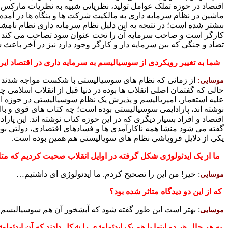
اقتصاد در حوزه تملک عوامل تولید، نظریاتی شبیه به نظریات مارکس 
ماشین در نظام سرمایه داری به مالکیت شرکت ها و بنگاه ها در آمده
بیشتر شده است؛ در نتیجه به این دلیل نظام سرمایه داری نظام ن
کارگر است و صاحب سرمایه آن را تحت عنوان سود تصاحب می کند و در 
تضاد و جنگی که بین سرمایه دار و کارگر وجود دارد نیز در آخر باعث
شما به تغییر رویکردی از سوسیالیسم به سرمایه
داری در اقتصاد ایر
از زمانی که نظام های سوسیالیستی با شکست مواجه شدند و به
موسایی:
حالی که گفتمان اصلی انقلاب ها بوده در دنیا قبل از انقلاب اسلامی
علیه استعمار، امپریالیسم و پذیرش یک نظام سوسیالیستی در حوزه اقت
نوشته اند، پارادایمی سوسیالیستی بوده است؛ چه کتاب های قوی و
اقتصاد و افراد بسیار دیگری که در این حوزه کتاب نوشته اند. این پار
گفته می شود منشا همه ناکارآمدی ها و فسادهای اقتصادی، دولتی ب
یکی از دلایل فروپاشی نظام های سویالیستی هم همین بوده است.
ما از یک ایدئولوژی شکل گرفته در اوایل انقلاب صحبت کردیم که متا
: خیر! من این را تصحیح کردم. ما ایدئولوژی ای داشتیم…
موسایی
که از این دو دیدگاه متاثر شده بود؟
: بهتر است این طور گفته شود که آبشخور آن هم سوسیالیسم و 
موسایی
به هر حال هر دو اینها با هم یک ایدئولوژی را شکل دادند که آن ایدئولو