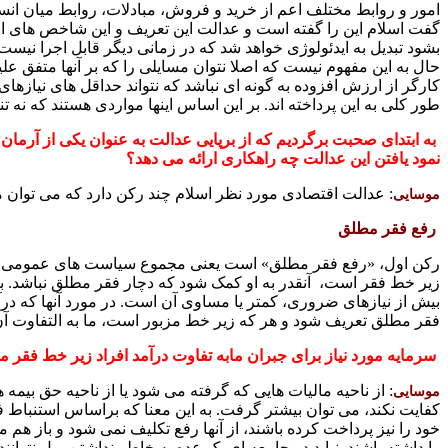
امور و روابط مختلف اعم از خرید و فروش، مبادلات، روابط میان انسان
گفت اسلام این را گفته است و عدالت این تعریف و این شاخص های اندا
بشود تبدیل به ایدئولوژی خواهد شد که در زمانی دیگر قابل اجرا نیست
حال به این مفهوم نیست که اصلا نتوان مسایلی را که بر آنها متفق علی
کارگر از ارزش افزوده به گونه ای نباشد که نتواند حداقل های نیازه
طور کلی به این پرداخته اند. بر این اساس اینها مواردی هستند که نه
به ابتدای صحبت برگردیم که از برپایی عدالت
به عنوان یکی از آرمان 
نمود یافتن این عدالت چه راهکاری ارائه می دهد؟
: عدالت اقتصادی مورد نظر اسلام چند رکن دارد که می توان متن
موسایی
رفع فقر مطلق
رکن اول، «رفع فقر مطلق» است یعنی مجموع سیاست های عمومی دولت 
زیر خط فقر است، آنقدر به او کمک شود که دچار فقر مطلق نباشد. باید ف
بیش از نیازهای ضروری، کمتر یا مساوی آن است. در مورد آنها که درآم
فقر مطلق تعریف شود و هر که زیر خط مزبور است، ما به التفاوت آ
سرمایه مورد نیاز برای جبران مابه تفاوت درآمد افراد زیر خط فقر مط
: از ناحیه مالیات هایی که گرفته می شود یا از ناحیه حق بی
موسایی
کفایت نکند، می توان بیشتر گرفت. به این معنا که براساس استنباط ف
خود را نیز پرداخت کرده باشند، از آنها رفع تکلیف نمی شود و باز هم م
را داشته باشند. نباید در جامعه ای یک عده به خاطر نداشتن پول نتو