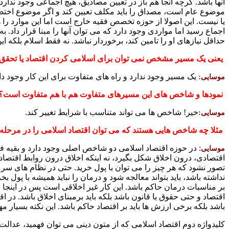
آنها باشد. گرچه آنجا هم باز در تعیین مصادیق، هیچ اجماعی وجود ندا
موضوع عام است، مصداق را باید مکلف تعیین کند و اگر موضوع اختصا
یا نیست. این اصولا از حوزه تخصص فقیه خارج است اما این موارد را ه
اجماع رسید اما مواردی وجود دارد که می توان آنها را مبنا قرار دا
حداقل نیازهای او را تامین کند، برخوردار نباشد. نه فقط اسلام بلکه
یعنی یک مسیر مشخص نمی توان برای اسلامی کردن اقتصاد یا تحقق 
یک مسیر وجود ندارد و راه های متفاوت برای این کار وجود دا
موسایی:
نمودها و شاخص های این مسیرهای متفاوت هم با هم متفاوت است؟
خیر! شاخص ها می تواند متناسب با شرایط تغییر کند.
موسایی:
مثلا چه شاخص هایی هستند که می توان اقتصاد اسلامی را در مرحله ع
: در حوزه اقتصاد اسلامی دو شاخص اصلی وجود دارد و بقیه فرع 
موسایی
اقتصادی، درون اخلاق شکل بگیرد، نه اینکه اخلاق درون روابط اقتصاد
تصور نشود که هر چیز را می توان با پول خرید. حتی در نظام های سرمای
نداشته باشد، باید بتواند معالجه شود و درمان را نباید همیشه با پول 
بر مناسبات درمان حاکم باشد. این کار غیر اخلاقی است پس در اینجا اق
اقتصاد و حتی حقوق یا قانون باشد بلکه باید برمبنای اخلاق باشد. د
باشد بلکه برخی ارزش ها باید بر اقتصاد حاکم باشد. این نکته بسیار 
کلیدواژه دوم اقتصاد اسلامی که از متون دینی می توان فهمید، عدا