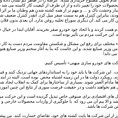
ر و عدم تحویل مصنوخ خریداری شده، عرضه را در ظاهر کم نشان داده و
محصولات خود را تغییر داده و از آن طرف از کیفیت کار کاسته می شد 
ار وحشت ناک و … و مهم تر از همه کشته شدن هم وطنان ما بر اثر اتخ
ودند، بنابراین کنترل هم به سمت صفر میل کرد. آنقدر کنترل ضعیف شد
 کار می کند. آن دیگری سوراخ تخلیه روغن ندارد. آن بعدی بدون فلان
م همت کردند و با اتحاد خود خودرو صفر نخریدند. آقایان ابتدا در خیال
که این حرکنت مردم بی تأثیر بوده است.
نحاء مختلف برای رفع این مشکل و شکستن مقاومت مردم دست به کار ش
من وزیر صنایع شدند. و این جاست که بنا به آغاز سخنم وزیر صنایع 
می داند!
شرکت های خودرو سازی میهنی» تأسیس کنیم.
ین شرکت ها یا باید خود را به استانداردهای جهانی نزدیک کنند و قیم
. رویکرد دولت ها در این زمینه اشتباه محض بوده است. البته در ابتد
مادام العمر شوند. بسیاری از ساختارها برای کمک به انقلاب ایجاد شد
هم نخواهند داشت و در حقیقت فرصت سوزی از نتایج این چنین امور
های اقتصادی برای صنوفی خاص تبدیل گردیده است و این حرکت مر
شد و الا بیم آن می رود که با جلوگیری از واردات محصولات خارجی و 
این شرکت ها باشد.
ر از این شرکت ها بایت کشته های خود، تقاضای خسارت کنند. من پیش