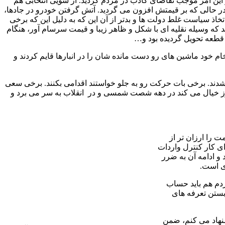
 این امر موجب تقاضای کاذب در مردم گردید. از سویی انتخابی هم
در حالی که بر قیمتش افزون می گردید. آتش گرفتن خودرو در جادها،
اذ سیاست غلط دولت ها و بدتر از آن این که به دلیل این که برخی
 که وسیله نقلیه ای با شکل و ظاهر زیبا و قیمت سرسام آور، هنگام
 قطعه تحویل گردیده بود و…
 خام خود ماشین های رو دست مانده شان را در انبارها قایم کردند و
دند. برخی بات حرکت رو به جلو خواستند اقدامی بکنند. برخی سعی
هنوز خیال می کند در دهه شصت شمسی و در انقلاب به سر می برد و
ت را ارزان تر از
ای کار کنترل واردات
 و ادامه آن به ضرر
ی است.
دم هم باید حساب
بستن تعرفه های
نهاد می کنم، ضمن