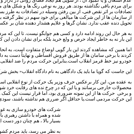
عدم اشتغال و یا کمبود آن ، از سویی هم ایجاد فضای روانی در بازا
برای مردم باقی نگذاشته بودند. هر روز به نوعی رنگ ها و شکل های 
تصادفات بر اثر نقص فنی، از بین رفتن وسیله در تصادفات به طرز بسی
از سازمان ها از این شرکت ها میالغی برای خود سهم در نظر گرفته ب
تحویل دنده عقب ندارد. نشان گرها و علایم هشدار دهنده شان بر عکس
به هر حال این روند ادامه دارد و کسی هم جوابگو نیست. تا این که مرد
این بار نه به خاطر ایجاد حرص و ولع خرید بلکه برای نشان دادن این 
اما همین که مشاهده کردند این بار گویی اوضاع متفاوت است، به ا
کردند با برخی سامان ها از طریق فروش اقساطی و نهایتاً دست به دا
خودرو نیز خط قرمز انقلاب است.بنابراین حرکت مردم را ضد انقلابی 
این جاست که گویا ما باید یک دادگاهی به نام دادگاه انقلاب« بخش 
به عقده من، این کار برعکس حرف وزیر یک حرکت از نوع انقلابی است. ا
محصولات خارجی برسانند و یا این که در چرخ نده های رقابت خرد شوند
و برخی حرکت ها از این نمونه ضروری بود، اما قرار نیست این کمک ها 
این حرکت مردمی است.یا حداقل اگر ضرری هم نداشته باشند، سودی 
شرکت های خودرو سازی به غول 
شده و همراه با داشتن رهبری با
بسیار بالا ، هم چنان دور دست 
به نظر می رسد، باید مردم کشو