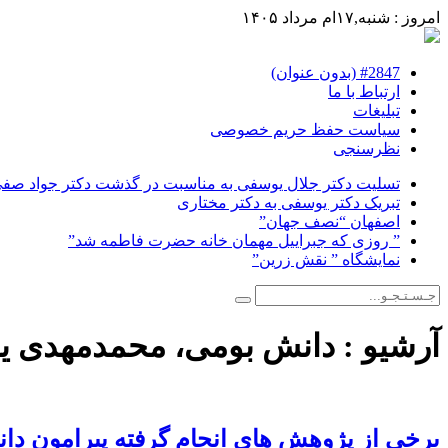
امروز : شنبه,۱۷ام مرداد ۱۴۰۵
#2847 (بدون عنوان)
ارتباط با ما
تبلیغات
سیاست حفظ حریم خصوصی
نظرسنجی
تسلیت دکتر جلال یوسفی به مناسبت در گذشت دکتر جواد صفی ن
تبریک دکتر یوسفی به دکتر مختاری
اصفهان “نصف جهان”
” روزی که جبراییل مهمان خانه حضرت فاطمه شد”
نمایشگاه ” نقش زرین”
آرشیو :
دانش بومی، محمدمهدی 
برخی از پژوهش های انجام گرفته پیرامون دا