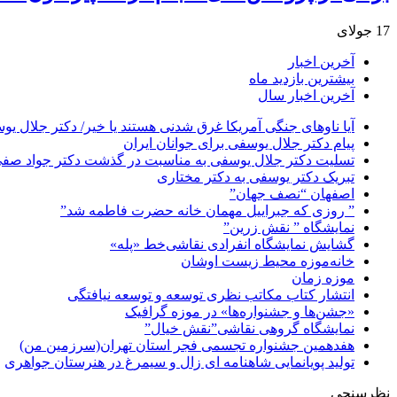
17 جولای
آخرین اخبار
بیشترین بازدید ماه
آخرین اخبار سال
آیا ناوهای جنگی آمریکا غرق شدنی هستند یا خیر/ دکتر جلال یو
پیام دکتر جلال یوسفی برای جوانان ایران
تسلیت دکتر جلال یوسفی به مناسبت در گذشت دکتر جواد صفی ن
تبریک دکتر یوسفی به دکتر مختاری
اصفهان “نصف جهان”
” روزی که جبراییل مهمان خانه حضرت فاطمه شد”
نمایشگاه ” نقش زرین”
گشایش نمایشگاه انفرادی نقاشی‌خط «پله»
خانه‌موزه محیط‌ زیست اوشان
موزه زمان
انتشار کتاب مکاتب نظری توسعه و توسعه نیافتگی
«جشن‌ها و جشنواره‌ها» در موزه گرافیک
نمایشگاه گروهی نقاشی”نقش خیال”
هفدهمین جشنواره تجسمی فجر استان تهران(سرزمین من)
تولید پویانمایی شاهنامه ای زال و سیمرغ در هنرستان جواهری
نظرسنجی