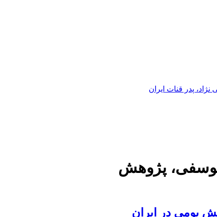
ژاد، پدر قنات ایران
یوسفی، پژوهش
نش بومی در ایران