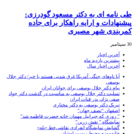
طی نامه ای به دکتر مسعود گودرزی:
پیشنهادات و ارایه راهکار برای جاده
کمربندی شهر مصیری
30 سپتامبر
آخرین اخبار
بیشترین بازدید ماه
آخرین اخبار سال
آیا ناوهای جنگی آمریکا غرق شدنی هستند یا خیر/ دکتر جلال
یوسفی
پیام دکتر جلال یوسفی برای جوانان ایران
تسلیت دکتر جلال یوسفی به مناسبت در گذشت دکتر جواد
صفی نژاد، پدر قنات ایران
تبریک دکتر یوسفی به دکتر مختاری
اصفهان “نصف جهان”
” روزی که جبراییل مهمان خانه حضرت فاطمه شد”
نمایشگاه ” نقش زرین”
گشایش نمایشگاه انفرادی نقاشی‌خط «پله»
خانه‌موزه محیط‌ زیست اوشان