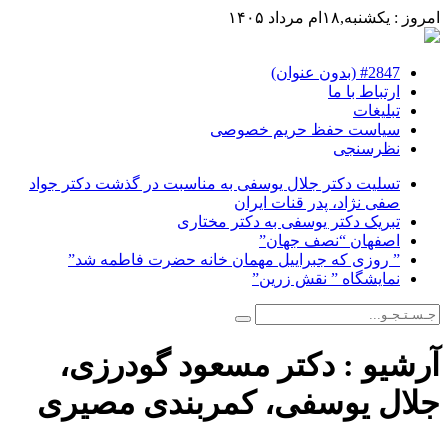
امروز : یکشنبه,۱۸ام مرداد ۱۴۰۵
#2847 (بدون عنوان)
ارتباط با ما
تبلیغات
سیاست حفظ حریم خصوصی
نظرسنجی
تسلیت دکتر جلال یوسفی به مناسبت در گذشت دکتر جواد
صفی نژاد، پدر قنات ایران
تبریک دکتر یوسفی به دکتر مختاری
اصفهان “نصف جهان”
” روزی که جبراییل مهمان خانه حضرت فاطمه شد”
نمایشگاه ” نقش زرین”
آرشیو :
دکتر مسعود گودرزی،
جلال یوسفی، کمربندی مصیری