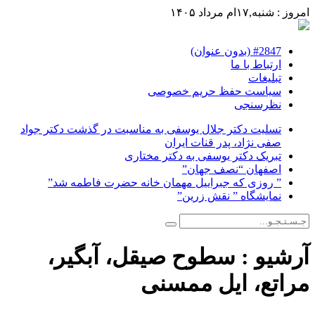
امروز : شنبه,۱۷ام مرداد ۱۴۰۵
#2847 (بدون عنوان)
ارتباط با ما
تبلیغات
سیاست حفظ حریم خصوصی
نظرسنجی
تسلیت دکتر جلال یوسفی به مناسبت در گذشت دکتر جواد
صفی نژاد، پدر قنات ایران
تبریک دکتر یوسفی به دکتر مختاری
اصفهان “نصف جهان”
” روزی که جبراییل مهمان خانه حضرت فاطمه شد”
نمایشگاه ” نقش زرین”
آرشیو :
سطوح صیقل، آبگیر،
مراتع، ایل ممسنی