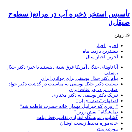
تأسیس استخر ذخیره آب در مراتع( سطوح
صیقل).
19 ژوئن
آخرین اخبار
بیشترین بازدید ماه
آخرین اخبار سال
آیا ناوهای جنگی آمریکا غرق شدنی هستند یا خیر/ دکتر جلال
یوسفی
پیام دکتر جلال یوسفی برای جوانان ایران
تسلیت دکتر جلال یوسفی به مناسبت در گذشت دکتر جواد
صفی نژاد، پدر قنات ایران
تبریک دکتر یوسفی به دکتر مختاری
اصفهان “نصف جهان”
” روزی که جبراییل مهمان خانه حضرت فاطمه شد”
نمایشگاه ” نقش زرین”
گشایش نمایشگاه انفرادی نقاشی‌خط «پله»
خانه‌موزه محیط‌ زیست اوشان
موزه زمان