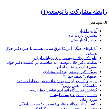
رابطه مشارکت با توسعه(۱)
18 سپتامبر
آخرین اخبار
بیشترین بازدید ماه
آخرین اخبار سال
آیا ناوهای جنگی آمریکا غرق شدنی هستند یا خیر/ دکتر جلال
یوسفی
پیام دکتر جلال یوسفی برای جوانان ایران
تسلیت دکتر جلال یوسفی به مناسبت در گذشت دکتر جواد
صفی نژاد، پدر قنات ایران
تبریک دکتر یوسفی به دکتر مختاری
اصفهان “نصف جهان”
” روزی که جبراییل مهمان خانه حضرت فاطمه شد”
نمایشگاه ” نقش زرین”
گشایش نمایشگاه انفرادی نقاشی‌خط «پله»
خانه‌موزه محیط‌ زیست اوشان
موزه زمان
انتشار کتاب مکاتب نظری توسعه و توسعه نیافتگی
«جشن‌ها و جشنواره‌ها» در موزه گرافیک