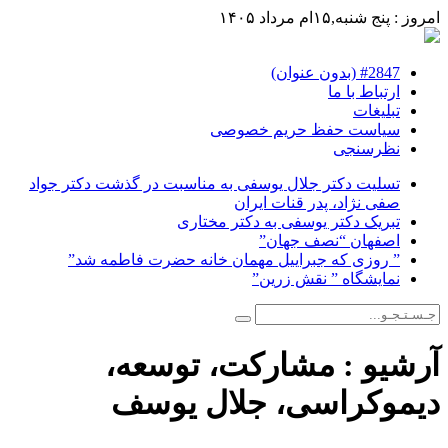
امروز : پنج شنبه,۱۵ام مرداد ۱۴۰۵
#2847 (بدون عنوان)
ارتباط با ما
تبلیغات
سیاست حفظ حریم خصوصی
نظرسنجی
تسلیت دکتر جلال یوسفی به مناسبت در گذشت دکتر جواد
صفی نژاد، پدر قنات ایران
تبریک دکتر یوسفی به دکتر مختاری
اصفهان “نصف جهان”
” روزی که جبراییل مهمان خانه حضرت فاطمه شد”
نمایشگاه ” نقش زرین”
آرشیو :
مشارکت، توسعه،
دیموکراسی، جلال یوسف