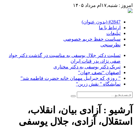
امروز : شنبه,۱۷ام مرداد ۱۴۰۵
#2847 (بدون عنوان)
ارتباط با ما
تبلیغات
سیاست حفظ حریم خصوصی
نظرسنجی
تسلیت دکتر جلال یوسفی به مناسبت در گذشت دکتر جواد
صفی نژاد، پدر قنات ایران
تبریک دکتر یوسفی به دکتر مختاری
اصفهان “نصف جهان”
” روزی که جبراییل مهمان خانه حضرت فاطمه شد”
نمایشگاه ” نقش زرین”
آرشیو :
آزادی بیان، انقلاب،
استقلال، آزادی، جلال یوسفی