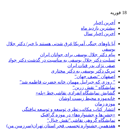
18 فوریه
آخرین اخبار
بیشترین بازدید ماه
آخرین اخبار سال
آیا ناوهای جنگی آمریکا غرق شدنی هستند یا خیر/ دکتر جلال
یوسفی
پیام دکتر جلال یوسفی برای جوانان ایران
تسلیت دکتر جلال یوسفی به مناسبت در گذشت دکتر جواد
صفی نژاد، پدر قنات ایران
تبریک دکتر یوسفی به دکتر مختاری
اصفهان “نصف جهان”
” روزی که جبراییل مهمان خانه حضرت فاطمه شد”
نمایشگاه ” نقش زرین”
گشایش نمایشگاه انفرادی نقاشی‌خط «پله»
خانه‌موزه محیط‌ زیست اوشان
موزه زمان
انتشار کتاب مکاتب نظری توسعه و توسعه نیافتگی
«جشن‌ها و جشنواره‌ها» در موزه گرافیک
نمایشگاه گروهی نقاشی”نقش خیال”
هفدهمین جشنواره تجسمی فجر استان تهران(سرزمین من)