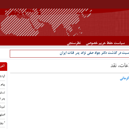
سیاست حفظ حریم خصوصی
نظرسنجی
سبت در گذشت دکتر جواد صفی نژاد، پدر قنات ایران
عات، نقد
آخری
آیا ن
کرمانی
پیام 
تسلی
پدر ق
تبری
اصفه
” رو