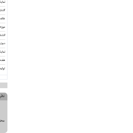
نمای
گشای
خانه
موزه 
انتشا
«جشن‌
نمای
هفده
تولید
نظر
محل