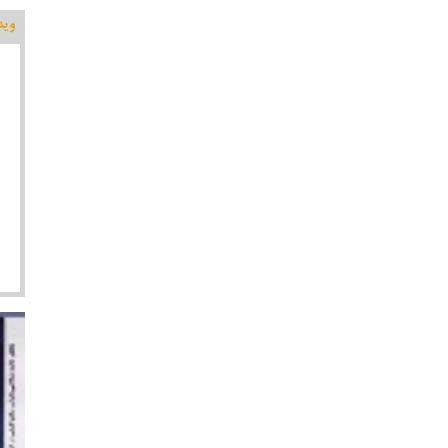
وید
اقتص
موسا
کلید
پیرامون کاندیداتوری در شورای
تولید پویانمایی شاهنامه ای زال و سیمرغ در هنرستان
جواهری