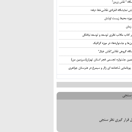
شگاه ” نقش زرین”
ش نمایشگاه انفرادی نقاشی‌خط «پله»
‌موزه محیط‌ زیست اوشان
زمان
ر کتاب مکاتب نظری توسعه و توسعه نیافتگی
ها و جشنواره‌ها» در موزه گرافیک
شگاه گروهی نقاشی”نقش خیال”
مین جشنواره تجسمی فجر استان تهران(سرزمین من)
 پویانمایی شاهنامه ای زال و سیمرغ در هنرستان جواهری
سنجی
 قرار گیری نظر سنجی