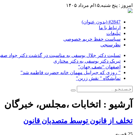
امروز : پنج شنبه,۱۵ام مرداد ۱۴۰۵
#2847 (بدون عنوان)
ارتباط با ما
تبلیغات
سیاست حفظ حریم خصوصی
نظرسنجی
تسلیت دکتر جلال یوسفی به مناسبت در گذشت دکتر جواد صفی ن
تبریک دکتر یوسفی به دکتر مختاری
اصفهان “نصف جهان”
” روزی که جبراییل مهمان خانه حضرت فاطمه شد”
نمایشگاه ” نقش زرین”
آرشیو :
اتخابات ،مجلس، خبرگان
تخلف از قانون توسط متصدیان قانون
25 فوریه