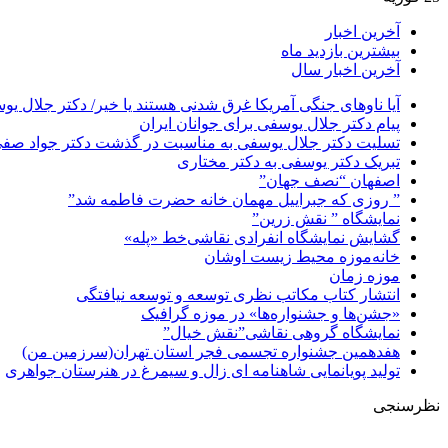
آخرین اخبار
بیشترین بازدید ماه
آخرین اخبار سال
آیا ناوهای جنگی آمریکا غرق شدنی هستند یا خیر/ دکتر جلال یو
پیام دکتر جلال یوسفی برای جوانان ایران
تسلیت دکتر جلال یوسفی به مناسبت در گذشت دکتر جواد صفی ن
تبریک دکتر یوسفی به دکتر مختاری
اصفهان “نصف جهان”
” روزی که جبراییل مهمان خانه حضرت فاطمه شد”
نمایشگاه ” نقش زرین”
گشایش نمایشگاه انفرادی نقاشی‌خط «پله»
خانه‌موزه محیط‌ زیست اوشان
موزه زمان
انتشار کتاب مکاتب نظری توسعه و توسعه نیافتگی
«جشن‌ها و جشنواره‌ها» در موزه گرافیک
نمایشگاه گروهی نقاشی”نقش خیال”
هفدهمین جشنواره تجسمی فجر استان تهران(سرزمین من)
تولید پویانمایی شاهنامه ای زال و سیمرغ در هنرستان جواهری
نظرسنجی