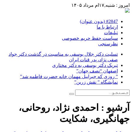
امروز : شنبه,۱۷ام مرداد ۱۴۰۵
#2847 (بدون عنوان)
ارتباط با ما
تبلیغات
سیاست حفظ حریم خصوصی
نظرسنجی
تسلیت دکتر جلال یوسفی به مناسبت در گذشت دکتر جواد
صفی نژاد، پدر قنات ایران
تبریک دکتر یوسفی به دکتر مختاری
اصفهان “نصف جهان”
” روزی که جبراییل مهمان خانه حضرت فاطمه شد”
نمایشگاه ” نقش زرین”
آرشیو :
احمدی نژاد، روحانی،
جهانگیری، شکایت