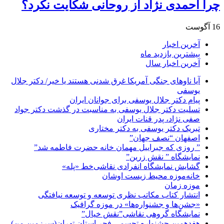
چرا احمدی نژاد از روحانی شکایت نکرد؟
16 آگوست
آخرین اخبار
بیشترین بازدید ماه
آخرین اخبار سال
آیا ناوهای جنگی آمریکا غرق شدنی هستند یا خیر/ دکتر جلال
یوسفی
پیام دکتر جلال یوسفی برای جوانان ایران
تسلیت دکتر جلال یوسفی به مناسبت در گذشت دکتر جواد
صفی نژاد، پدر قنات ایران
تبریک دکتر یوسفی به دکتر مختاری
اصفهان “نصف جهان”
” روزی که جبراییل مهمان خانه حضرت فاطمه شد”
نمایشگاه ” نقش زرین”
گشایش نمایشگاه انفرادی نقاشی‌خط «پله»
خانه‌موزه محیط‌ زیست اوشان
موزه زمان
انتشار کتاب مکاتب نظری توسعه و توسعه نیافتگی
«جشن‌ها و جشنواره‌ها» در موزه گرافیک
نمایشگاه گروهی نقاشی”نقش خیال”
هفدهمین جشنواره تجسمی فجر استان تهران(سرزمین من)