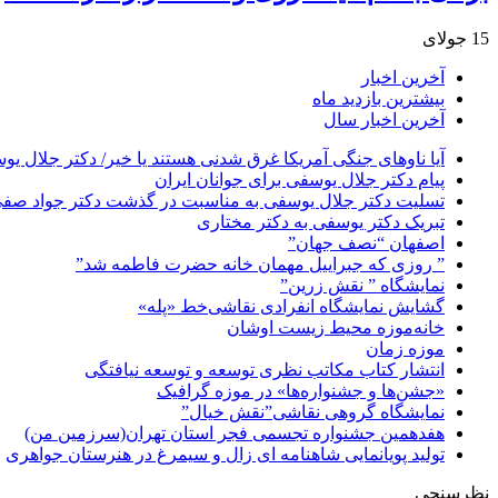
15 جولای
آخرین اخبار
بیشترین بازدید ماه
آخرین اخبار سال
آیا ناوهای جنگی آمریکا غرق شدنی هستند یا خیر/ دکتر جلال یو
پیام دکتر جلال یوسفی برای جوانان ایران
تسلیت دکتر جلال یوسفی به مناسبت در گذشت دکتر جواد صفی ن
تبریک دکتر یوسفی به دکتر مختاری
اصفهان “نصف جهان”
” روزی که جبراییل مهمان خانه حضرت فاطمه شد”
نمایشگاه ” نقش زرین”
گشایش نمایشگاه انفرادی نقاشی‌خط «پله»
خانه‌موزه محیط‌ زیست اوشان
موزه زمان
انتشار کتاب مکاتب نظری توسعه و توسعه نیافتگی
«جشن‌ها و جشنواره‌ها» در موزه گرافیک
نمایشگاه گروهی نقاشی”نقش خیال”
هفدهمین جشنواره تجسمی فجر استان تهران(سرزمین من)
تولید پویانمایی شاهنامه ای زال و سیمرغ در هنرستان جواهری
نظرسنجی