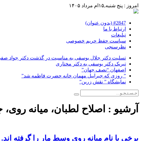
امروز : پنج شنبه,۱۵ام مرداد ۱۴۰۵
#2847 (بدون عنوان)
ارتباط با ما
تبلیغات
سیاست حفظ حریم خصوصی
نظرسنجی
تسلیت دکتر جلال یوسفی به مناسبت در گذشت دکتر جواد صفی ن
تبریک دکتر یوسفی به دکتر مختاری
اصفهان “نصف جهان”
” روزی که جبراییل مهمان خانه حضرت فاطمه شد”
نمایشگاه ” نقش زرین”
آرشیو :
اصلاح لطبان، میانه روی، 
برخی با نام میانه روی وسط مار را گرفته اند.