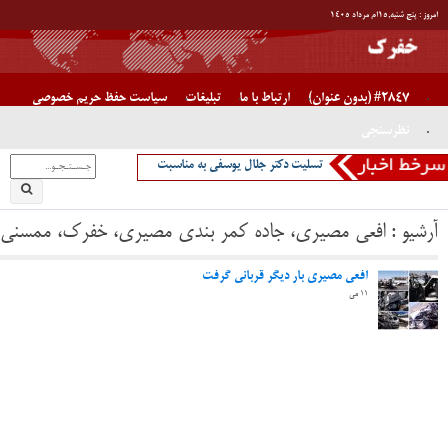
آخرین اخبار
بیشترین بازدید ماه
آخرین اخبار سال
آیا ناوهای جنگی آمریکا غرق شدنی هستند یا خیر/ دکتر جلال یوسفی
پیام دکتر جلال یوسفی برای جوانان ایران
تسلیت دکتر جلال یوسفی به مناسبت در گذشت دکتر جواد صفی نژاد،
پدر قنات ایران
تبریک دکتر یوسفی به دکتر مختاری
اصفهان “نصف جهان”
” روزی که جبراییل مهمان خانه حضرت فاطمه شد”