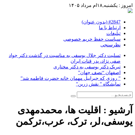
امروز : یکشنبه,۱۸ام مرداد ۱۴۰۵
#2847 (بدون عنوان)
ارتباط با ما
تبلیغات
سیاست حفظ حریم خصوصی
نظرسنجی
تسلیت دکتر جلال یوسفی به مناسبت در گذشت دکتر جواد
صفی نژاد، پدر قنات ایران
تبریک دکتر یوسفی به دکتر مختاری
اصفهان “نصف جهان”
” روزی که جبراییل مهمان خانه حضرت فاطمه شد”
نمایشگاه ” نقش زرین”
آرشیو :
اقلیت ها، محمدمهدی
یوسفی،لر، ترک، عرب،ترکمن