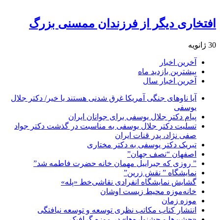
افتخاری دیگر از فرزندان ممسنی بزرگ
30 ژانویه
آخرین اخبار
بیشترین بازدید ماه
آخرین اخبار سال
آیا ناوهای جنگی آمریکا غرق شدنی هستند یا خیر/ دکتر جلال
یوسفی
پیام دکتر جلال یوسفی برای جوانان ایران
تسلیت دکتر جلال یوسفی به مناسبت در گذشت دکتر جواد
صفی نژاد، پدر قنات ایران
تبریک دکتر یوسفی به دکتر مختاری
اصفهان “نصف جهان”
” روزی که جبراییل مهمان خانه حضرت فاطمه شد”
نمایشگاه ” نقش زرین”
گشایش نمایشگاه انفرادی نقاشی‌خط «پله»
خانه‌موزه محیط‌ زیست اوشان
موزه زمان
انتشار کتاب مکاتب نظری توسعه و توسعه نیافتگی
«جشن‌ها و جشنواره‌ها» در موزه گرافیک