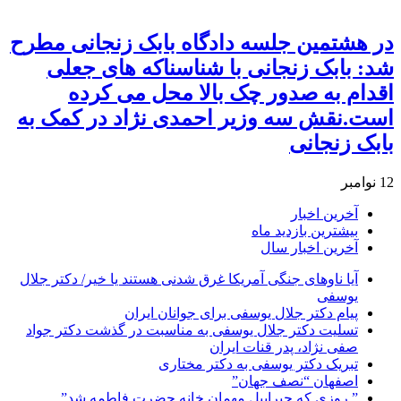
در هشتمین جلسه دادگاه بابک زنجانی مطرح
شد: بابک زنجانی با شناسناکه های جعلی
اقدام به صدور چک بالا محل می کرده
است.نقش سه وزیر احمدی نژاد در کمک به
بابک زنجانی
12 نوامبر
آخرین اخبار
بیشترین بازدید ماه
آخرین اخبار سال
آیا ناوهای جنگی آمریکا غرق شدنی هستند یا خیر/ دکتر جلال
یوسفی
پیام دکتر جلال یوسفی برای جوانان ایران
تسلیت دکتر جلال یوسفی به مناسبت در گذشت دکتر جواد
صفی نژاد، پدر قنات ایران
تبریک دکتر یوسفی به دکتر مختاری
اصفهان “نصف جهان”
” روزی که جبراییل مهمان خانه حضرت فاطمه شد”