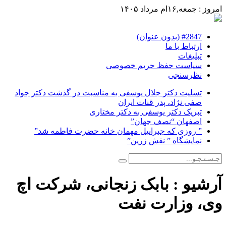
امروز : جمعه,۱۶ام مرداد ۱۴۰۵
#2847 (بدون عنوان)
ارتباط با ما
تبلیغات
سیاست حفظ حریم خصوصی
نظرسنجی
تسلیت دکتر جلال یوسفی به مناسبت در گذشت دکتر جواد
صفی نژاد، پدر قنات ایران
تبریک دکتر یوسفی به دکتر مختاری
اصفهان “نصف جهان”
” روزی که جبراییل مهمان خانه حضرت فاطمه شد”
نمایشگاه ” نقش زرین”
آرشیو :
بابک زنجانی، شرکت اچ
وی، وزارت نفت