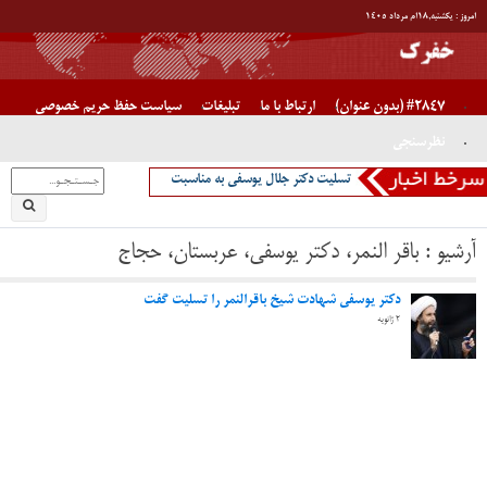
آخرین اخبار
بیشترین بازدید ماه
آخرین اخبار سال
آیا ناوهای جنگی آمریکا غرق شدنی هستند یا خیر/ دکتر جلال یوسفی
پیام دکتر جلال یوسفی برای جوانان ایران
تسلیت دکتر جلال یوسفی به مناسبت در گذشت دکتر جواد صفی نژاد،
پدر قنات ایران
تبریک دکتر یوسفی به دکتر مختاری
اصفهان “نصف جهان”
” روزی که جبراییل مهمان خانه حضرت فاطمه شد”