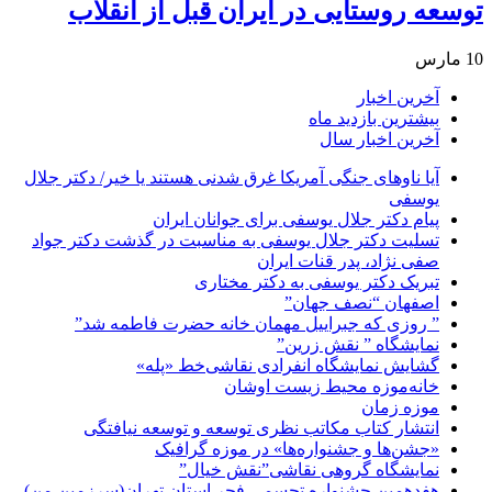
توسعه روستایی در ایران قبل از انقلاب
10 مارس
آخرین اخبار
بیشترین بازدید ماه
آخرین اخبار سال
آیا ناوهای جنگی آمریکا غرق شدنی هستند یا خیر/ دکتر جلال
یوسفی
پیام دکتر جلال یوسفی برای جوانان ایران
تسلیت دکتر جلال یوسفی به مناسبت در گذشت دکتر جواد
صفی نژاد، پدر قنات ایران
تبریک دکتر یوسفی به دکتر مختاری
اصفهان “نصف جهان”
” روزی که جبراییل مهمان خانه حضرت فاطمه شد”
نمایشگاه ” نقش زرین”
گشایش نمایشگاه انفرادی نقاشی‌خط «پله»
خانه‌موزه محیط‌ زیست اوشان
موزه زمان
انتشار کتاب مکاتب نظری توسعه و توسعه نیافتگی
«جشن‌ها و جشنواره‌ها» در موزه گرافیک
نمایشگاه گروهی نقاشی”نقش خیال”
هفدهمین جشنواره تجسمی فجر استان تهران(سرزمین من)