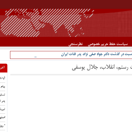
سیاست حفظ حریم خصوصی
نظرسنجی
سبت در گذشت دکتر جواد صفی نژاد، پدر قنات ایران
 رستم، انقلاب، جلال یوسفی
آخری
آیا ن
پیام 
تسلی
پدر ق
تبری
اصفه
” رو