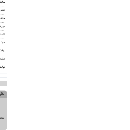
نمای
گشای
خانه
موزه 
انتشا
«جشن‌
نمای
هفده
تولید
نظر
محل