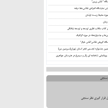
شگاه ” نقش زرین”
ش نمایشگاه انفرادی نقاشی‌خط «پله»
‌موزه محیط‌ زیست اوشان
زمان
ر کتاب مکاتب نظری توسعه و توسعه نیافتگی
ها و جشنواره‌ها» در موزه گرافیک
شگاه گروهی نقاشی”نقش خیال”
مین جشنواره تجسمی فجر استان تهران(سرزمین من)
 پویانمایی شاهنامه ای زال و سیمرغ در هنرستان جواهری
سنجی
 قرار گیری نظر سنجی