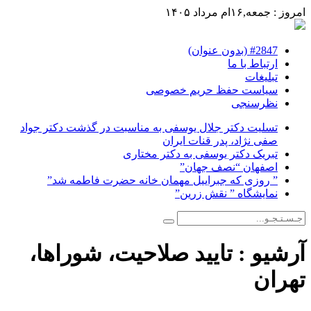
امروز : جمعه,۱۶ام مرداد ۱۴۰۵
#2847 (بدون عنوان)
ارتباط با ما
تبلیغات
سیاست حفظ حریم خصوصی
نظرسنجی
تسلیت دکتر جلال یوسفی به مناسبت در گذشت دکتر جواد
صفی نژاد، پدر قنات ایران
تبریک دکتر یوسفی به دکتر مختاری
اصفهان “نصف جهان”
” روزی که جبراییل مهمان خانه حضرت فاطمه شد”
نمایشگاه ” نقش زرین”
آرشیو :
تایید صلاحیت، شوراها،
تهران