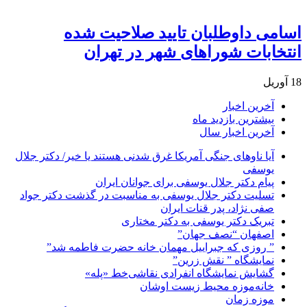
اسامی داوطلبان تایید صلاحیت شده
انتخابات شوراهای شهر در تهران
18 آوریل
آخرین اخبار
بیشترین بازدید ماه
آخرین اخبار سال
آیا ناوهای جنگی آمریکا غرق شدنی هستند یا خیر/ دکتر جلال
یوسفی
پیام دکتر جلال یوسفی برای جوانان ایران
تسلیت دکتر جلال یوسفی به مناسبت در گذشت دکتر جواد
صفی نژاد، پدر قنات ایران
تبریک دکتر یوسفی به دکتر مختاری
اصفهان “نصف جهان”
” روزی که جبراییل مهمان خانه حضرت فاطمه شد”
نمایشگاه ” نقش زرین”
گشایش نمایشگاه انفرادی نقاشی‌خط «پله»
خانه‌موزه محیط‌ زیست اوشان
موزه زمان