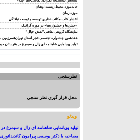
گشایش نمایشگاه انفرادی نقاشی‌خط «پله»
خانه‌موزه محیط‌ زیست اوشان
موزه زمان
انتشار کتاب مکاتب نظری توسعه و توسعه نیافتگی
«جشن‌ها و جشنواره‌ها» در موزه گرافیک
نمایشگاه گروهی نقاشی”نقش خیال”
هفدهمین جشنواره تجسمی فجر استان تهران(سرزمین م
تولید پویانمایی شاهنامه ای زال و سیمرغ در هنرستان جو
نظرسنجی
محل قرار گیری نظر سنجی
ویدئو
تولید پویانمایی شاهنامه ای زال و سیمرغ در
مصاحبه با دکتر یوسفی پیرامون کاندیداتور