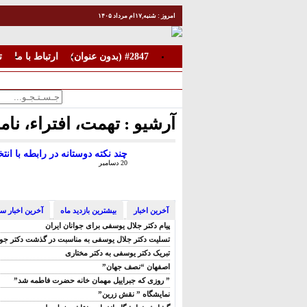
امروز : شنبه,۱۷ام مرداد ۱۴۰۵
#2847 (بدون عنوان)
ارتباط با ما
ت
آرشیو :
تهمت، افتراء، نا
چند نکته دوستانه در رابطه با انتخ
20 دسامبر
آخرین اخبار
بیشترین بازدید ماه
آخرین اخبار س
پیام دکتر جلال یوسفی برای جوانان ایران
تسلیت دکتر جلال یوسفی به مناسبت در گذشت دکتر جواد
تبریک دکتر یوسفی به دکتر مختاری
اصفهان “نصف جهان”
” روزی که جبراییل مهمان خانه حضرت فاطمه شد”
نمایشگاه ” نقش زرین”