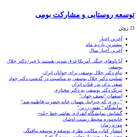
توسعه روستایی و مشارکت بومی
23 ژوئن
آخرین اخبار
بیشترین بازدید ماه
آخرین اخبار سال
آیا ناوهای جنگی آمریکا غرق شدنی هستند یا خیر/ دکتر جلال
یوسفی
پیام دکتر جلال یوسفی برای جوانان ایران
تسلیت دکتر جلال یوسفی به مناسبت در گذشت دکتر جواد
صفی نژاد، پدر قنات ایران
تبریک دکتر یوسفی به دکتر مختاری
اصفهان “نصف جهان”
” روزی که جبراییل مهمان خانه حضرت فاطمه شد”
نمایشگاه ” نقش زرین”
گشایش نمایشگاه انفرادی نقاشی‌خط «پله»
خانه‌موزه محیط‌ زیست اوشان
موزه زمان
انتشار کتاب مکاتب نظری توسعه و توسعه نیافتگی
«جشن‌ها و جشنواره‌ها» در موزه گرافیک