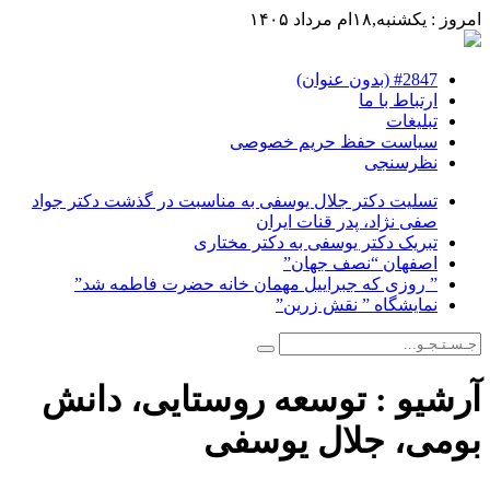
امروز : یکشنبه,۱۸ام مرداد ۱۴۰۵
#2847 (بدون عنوان)
ارتباط با ما
تبلیغات
سیاست حفظ حریم خصوصی
نظرسنجی
تسلیت دکتر جلال یوسفی به مناسبت در گذشت دکتر جواد
صفی نژاد، پدر قنات ایران
تبریک دکتر یوسفی به دکتر مختاری
اصفهان “نصف جهان”
” روزی که جبراییل مهمان خانه حضرت فاطمه شد”
نمایشگاه ” نقش زرین”
آرشیو :
توسعه روستایی، دانش
بومی، جلال یوسفی