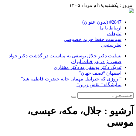
امروز : یکشنبه,۱۸ام مرداد ۱۴۰۵
#2847 (بدون عنوان)
ارتباط با ما
تبلیغات
سیاست حفظ حریم خصوصی
نظرسنجی
تسلیت دکتر جلال یوسفی به مناسبت در گذشت دکتر جواد
صفی نژاد، پدر قنات ایران
تبریک دکتر یوسفی به دکتر مختاری
اصفهان “نصف جهان”
” روزی که جبراییل مهمان خانه حضرت فاطمه شد”
نمایشگاه ” نقش زرین”
آرشیو :
جلال، مکه، عیسی،
موسی