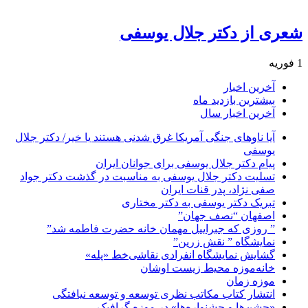
شعری از دکتر جلال یوسفی
1 فوریه
آخرین اخبار
بیشترین بازدید ماه
آخرین اخبار سال
آیا ناوهای جنگی آمریکا غرق شدنی هستند یا خیر/ دکتر جلال
یوسفی
پیام دکتر جلال یوسفی برای جوانان ایران
تسلیت دکتر جلال یوسفی به مناسبت در گذشت دکتر جواد
صفی نژاد، پدر قنات ایران
تبریک دکتر یوسفی به دکتر مختاری
اصفهان “نصف جهان”
” روزی که جبراییل مهمان خانه حضرت فاطمه شد”
نمایشگاه ” نقش زرین”
گشایش نمایشگاه انفرادی نقاشی‌خط «پله»
خانه‌موزه محیط‌ زیست اوشان
موزه زمان
انتشار کتاب مکاتب نظری توسعه و توسعه نیافتگی
«جشن‌ها و جشنواره‌ها» در موزه گرافیک