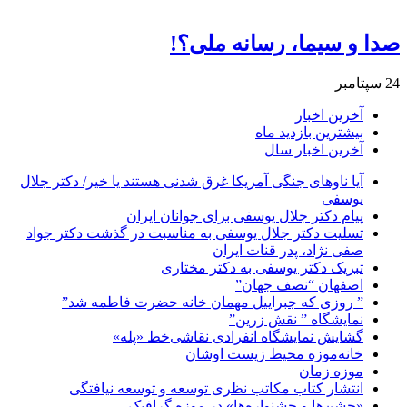
صدا و سیما، رسانه ملی؟!
24 سپتامبر
آخرین اخبار
بیشترین بازدید ماه
آخرین اخبار سال
آیا ناوهای جنگی آمریکا غرق شدنی هستند یا خیر/ دکتر جلال
یوسفی
پیام دکتر جلال یوسفی برای جوانان ایران
تسلیت دکتر جلال یوسفی به مناسبت در گذشت دکتر جواد
صفی نژاد، پدر قنات ایران
تبریک دکتر یوسفی به دکتر مختاری
اصفهان “نصف جهان”
” روزی که جبراییل مهمان خانه حضرت فاطمه شد”
نمایشگاه ” نقش زرین”
گشایش نمایشگاه انفرادی نقاشی‌خط «پله»
خانه‌موزه محیط‌ زیست اوشان
موزه زمان
انتشار کتاب مکاتب نظری توسعه و توسعه نیافتگی
«جشن‌ها و جشنواره‌ها» در موزه گرافیک