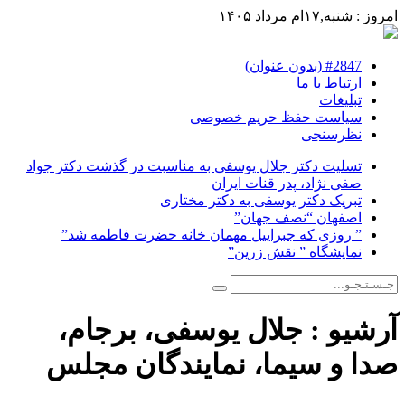
امروز : شنبه,۱۷ام مرداد ۱۴۰۵
#2847 (بدون عنوان)
ارتباط با ما
تبلیغات
سیاست حفظ حریم خصوصی
نظرسنجی
تسلیت دکتر جلال یوسفی به مناسبت در گذشت دکتر جواد
صفی نژاد، پدر قنات ایران
تبریک دکتر یوسفی به دکتر مختاری
اصفهان “نصف جهان”
” روزی که جبراییل مهمان خانه حضرت فاطمه شد”
نمایشگاه ” نقش زرین”
آرشیو :
جلال یوسفی، برجام،
صدا و سیما، نمایندگان مجلس