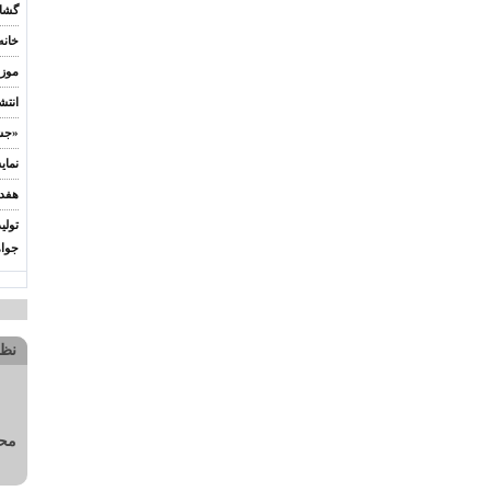
گشای
خانه
موزه
انتش
«جشن
نمای
هفده
تولی
جوا
نظ
محل