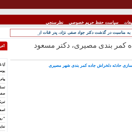
یغات
سیاست حفظ حریم خصوصی
نظرسنجی
به مناسبت در گذشت دکتر جواد صفی نژاد، پدر قنات ایران
ه کمر بندی مصیری، دکتر مسعود
آخری
آیا 
ازی حادثه دلخراش جاده کمر بندی شهر مصیری
یوس
پیام
تسلی
صفی 
تبری
اصف
” رو
نمای