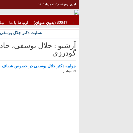
امروز : پنج شنبه,۱۵ام مرداد ۱۴۰۵
#2847 (بدون عنوان)
ارتباط با ما
تبل
تسلیت دکتر جلال یوسفی 
آرشیو :
جلال یوسفی، جاد
گودرزی
جوابیه دکتر جلال یوسفی در خصوص شفاف س
29 سپتامبر