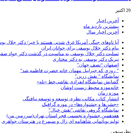
29 اکتبر
آخرین اخبار
بیشترین بازدید ماه
آخرین اخبار سال
آیا ناوهای جنگی آمریکا غرق شدنی هستند یا خیر/ دکتر جلال یو
پیام دکتر جلال یوسفی برای جوانان ایران
تسلیت دکتر جلال یوسفی به مناسبت در گذشت دکتر جواد صفی ن
تبریک دکتر یوسفی به دکتر مختاری
اصفهان “نصف جهان”
” روزی که جبراییل مهمان خانه حضرت فاطمه شد”
نمایشگاه ” نقش زرین”
گشایش نمایشگاه انفرادی نقاشی‌خط «پله»
خانه‌موزه محیط‌ زیست اوشان
موزه زمان
انتشار کتاب مکاتب نظری توسعه و توسعه نیافتگی
«جشن‌ها و جشنواره‌ها» در موزه گرافیک
نمایشگاه گروهی نقاشی”نقش خیال”
هفدهمین جشنواره تجسمی فجر استان تهران(سرزمین من)
تولید پویانمایی شاهنامه ای زال و سیمرغ در هنرستان جواهری
نظرسنجی