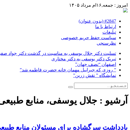
امروز : جمعه,۱۶ام مرداد ۱۴۰۵
#2847 (بدون عنوان)
ارتباط با ما
تبلیغات
سیاست حفظ حریم خصوصی
نظرسنجی
تسلیت دکتر جلال یوسفی به مناسبت در گذشت دکتر جواد صفی ن
تبریک دکتر یوسفی به دکتر مختاری
اصفهان “نصف جهان”
” روزی که جبراییل مهمان خانه حضرت فاطمه شد”
نمایشگاه ” نقش زرین”
آرشیو :
جلال یوسفی، منابع طبیعی
یادداشت سرگشاده برای مسئولان منابع طبیع