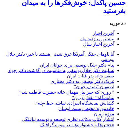
حسین پاکدل: خوش‌فکرها را به میدان
بفرستید
25 فوریه
آخرین اخبار
بیشترین بازدید ماه
آخرین اخبار سال
آیا ناوهای جنگی آمریکا غرق شدنی هستند یا خیر/ دکتر جلال
یوسفی
پیام دکتر جلال یوسفی برای جوانان ایران
تسلیت دکتر جلال یوسفی به مناسبت در گذشت دکتر جواد
صفی نژاد، پدر قنات ایران
تبریک دکتر یوسفی به دکتر مختاری
اصفهان “نصف جهان”
” روزی که جبراییل مهمان خانه حضرت فاطمه شد”
نمایشگاه ” نقش زرین”
گشایش نمایشگاه انفرادی نقاشی‌خط «پله»
خانه‌موزه محیط‌ زیست اوشان
موزه زمان
انتشار کتاب مکاتب نظری توسعه و توسعه نیافتگی
«جشن‌ها و جشنواره‌ها» در موزه گرافیک