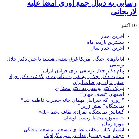
رسایی به دنبال جمع‌ آوری امضا علیه
لاریجانی
16 اکتبر
آخرین اخبار
بیشترین بازدید ماه
آخرین اخبار سال
آیا ناوهای جنگی آمریکا غرق شدنی هستند یا خیر/ دکتر جلال
یوسفی
پیام دکتر جلال یوسفی برای جوانان ایران
تسلیت دکتر جلال یوسفی به مناسبت در گذشت دکتر جواد
صفی نژاد، پدر قنات ایران
تبریک دکتر یوسفی به دکتر مختاری
اصفهان “نصف جهان”
” روزی که جبراییل مهمان خانه حضرت فاطمه شد”
نمایشگاه ” نقش زرین”
گشایش نمایشگاه انفرادی نقاشی‌خط «پله»
خانه‌موزه محیط‌ زیست اوشان
موزه زمان
انتشار کتاب مکاتب نظری توسعه و توسعه نیافتگی
«جشن‌ها و جشنواره‌ها» در موزه گرافیک