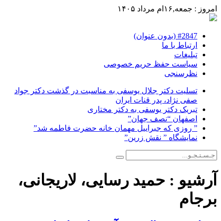
امروز : جمعه,۱۶ام مرداد ۱۴۰۵
#2847 (بدون عنوان)
ارتباط با ما
تبلیغات
سیاست حفظ حریم خصوصی
نظرسنجی
تسلیت دکتر جلال یوسفی به مناسبت در گذشت دکتر جواد
صفی نژاد، پدر قنات ایران
تبریک دکتر یوسفی به دکتر مختاری
اصفهان “نصف جهان”
” روزی که جبراییل مهمان خانه حضرت فاطمه شد”
نمایشگاه ” نقش زرین”
آرشیو :
حمید رسایی، لاریجانی،
برجام