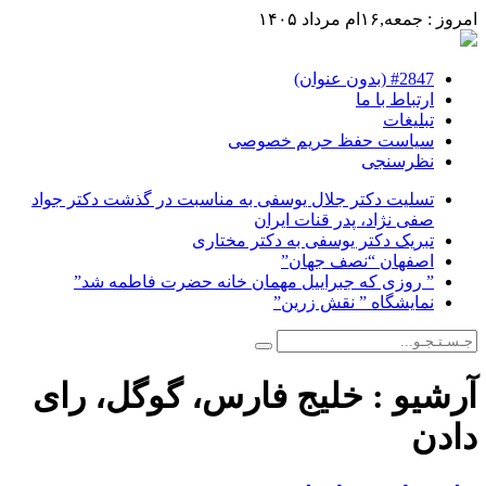
امروز : جمعه,۱۶ام مرداد ۱۴۰۵
#2847 (بدون عنوان)
ارتباط با ما
تبلیغات
سیاست حفظ حریم خصوصی
نظرسنجی
تسلیت دکتر جلال یوسفی به مناسبت در گذشت دکتر جواد
صفی نژاد، پدر قنات ایران
تبریک دکتر یوسفی به دکتر مختاری
اصفهان “نصف جهان”
” روزی که جبراییل مهمان خانه حضرت فاطمه شد”
نمایشگاه ” نقش زرین”
آرشیو :
خلیج فارس، گوگل، رای
دادن