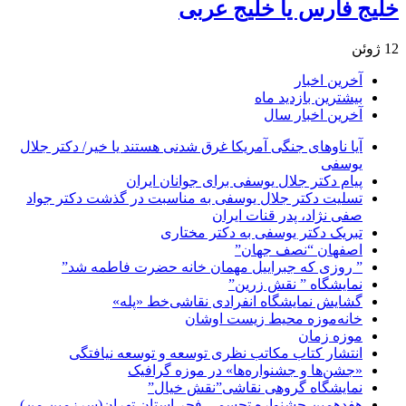
خلیج فارس یا خلیج عربی
12 ژوئن
آخرین اخبار
بیشترین بازدید ماه
آخرین اخبار سال
آیا ناوهای جنگی آمریکا غرق شدنی هستند یا خیر/ دکتر جلال
یوسفی
پیام دکتر جلال یوسفی برای جوانان ایران
تسلیت دکتر جلال یوسفی به مناسبت در گذشت دکتر جواد
صفی نژاد، پدر قنات ایران
تبریک دکتر یوسفی به دکتر مختاری
اصفهان “نصف جهان”
” روزی که جبراییل مهمان خانه حضرت فاطمه شد”
نمایشگاه ” نقش زرین”
گشایش نمایشگاه انفرادی نقاشی‌خط «پله»
خانه‌موزه محیط‌ زیست اوشان
موزه زمان
انتشار کتاب مکاتب نظری توسعه و توسعه نیافتگی
«جشن‌ها و جشنواره‌ها» در موزه گرافیک
نمایشگاه گروهی نقاشی”نقش خیال”
هفدهمین جشنواره تجسمی فجر استان تهران(سرزمین من)