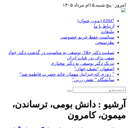
امروز : پنج شنبه,۱۵ام مرداد ۱۴۰۵
#2847 (بدون عنوان)
ارتباط با ما
تبلیغات
سیاست حفظ حریم خصوصی
نظرسنجی
تسلیت دکتر جلال یوسفی به مناسبت در گذشت دکتر جواد
صفی نژاد، پدر قنات ایران
تبریک دکتر یوسفی به دکتر مختاری
اصفهان “نصف جهان”
” روزی که جبراییل مهمان خانه حضرت فاطمه شد”
نمایشگاه ” نقش زرین”
آرشیو :
دانش بومی، ترساندن،
میمون، کامرون