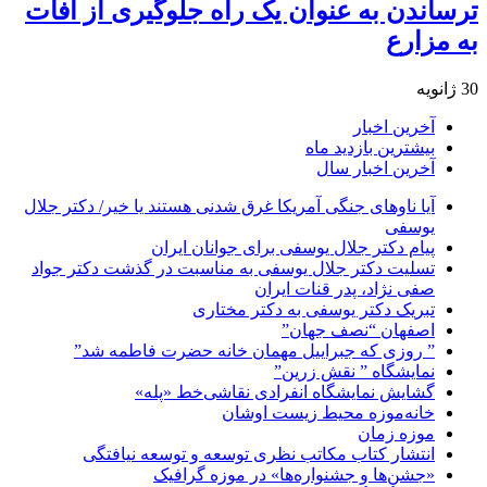
ترساندن به عنوان یک راه جلوگیری از آفات
به مزارع
30 ژانویه
آخرین اخبار
بیشترین بازدید ماه
آخرین اخبار سال
آیا ناوهای جنگی آمریکا غرق شدنی هستند یا خیر/ دکتر جلال
یوسفی
پیام دکتر جلال یوسفی برای جوانان ایران
تسلیت دکتر جلال یوسفی به مناسبت در گذشت دکتر جواد
صفی نژاد، پدر قنات ایران
تبریک دکتر یوسفی به دکتر مختاری
اصفهان “نصف جهان”
” روزی که جبراییل مهمان خانه حضرت فاطمه شد”
نمایشگاه ” نقش زرین”
گشایش نمایشگاه انفرادی نقاشی‌خط «پله»
خانه‌موزه محیط‌ زیست اوشان
موزه زمان
انتشار کتاب مکاتب نظری توسعه و توسعه نیافتگی
«جشن‌ها و جشنواره‌ها» در موزه گرافیک