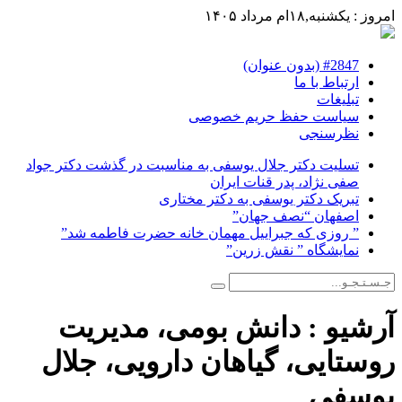
امروز : یکشنبه,۱۸ام مرداد ۱۴۰۵
#2847 (بدون عنوان)
ارتباط با ما
تبلیغات
سیاست حفظ حریم خصوصی
نظرسنجی
تسلیت دکتر جلال یوسفی به مناسبت در گذشت دکتر جواد
صفی نژاد، پدر قنات ایران
تبریک دکتر یوسفی به دکتر مختاری
اصفهان “نصف جهان”
” روزی که جبراییل مهمان خانه حضرت فاطمه شد”
نمایشگاه ” نقش زرین”
آرشیو :
دانش بومی، مدیریت
روستایی، گیاهان دارویی، جلال
یوسفی