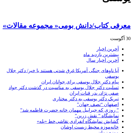
معرفی کتاب/دانش بومی« مجموعه مقالات»
30 آگوست
آخرین اخبار
بیشترین بازدید ماه
آخرین اخبار سال
آیا ناوهای جنگی آمریکا غرق شدنی هستند یا خیر/ دکتر جلال
یوسفی
پیام دکتر جلال یوسفی برای جوانان ایران
تسلیت دکتر جلال یوسفی به مناسبت در گذشت دکتر جواد
صفی نژاد، پدر قنات ایران
تبریک دکتر یوسفی به دکتر مختاری
اصفهان “نصف جهان”
” روزی که جبراییل مهمان خانه حضرت فاطمه شد”
نمایشگاه ” نقش زرین”
گشایش نمایشگاه انفرادی نقاشی‌خط «پله»
خانه‌موزه محیط‌ زیست اوشان
موزه زمان