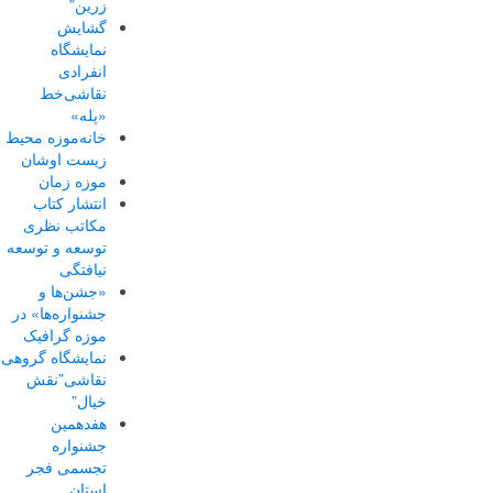
زرین”
گشایش
نمایشگاه
انفرادی
نقاشی‌خط
«پله»
خانه‌موزه محیط‌
زیست اوشان
موزه زمان
انتشار کتاب
مکاتب نظری
توسعه و توسعه
نیافتگی
«جشن‌ها و
جشنواره‌ها» در
موزه گرافیک
نمایشگاه گروهی
نقاشی”نقش
خیال”
هفدهمین
جشنواره
تجسمی فجر
استان