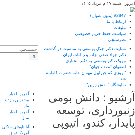
 شنبه,۱۷ام مرداد ۱۴۰۵
#2847 (بدون عنوان)
ارتباط با ما
تبلیغات
سیاست حفظ حریم خصوصی
نظرسنجی
تسلیت دکتر جلال یوسفی به مناسبت در گذشت
دکتر جواد صفی نژاد، پدر قنات ایران
تبریک دکتر یوسفی به دکتر مختاری
اصفهان “نصف جهان”
” روزی که جبراییل مهمان خانه حضرت فاطمه
شد”
نمایشگاه ” نقش زرین”
شیو :
دانش بومی
آخرین اخبار
بیشترین بازدید
بورداری، توسعه
ماه
آخرین اخبار
یدار، کندو، اتیوپی
سال
آیا ناوهای جنگی
آمریکا غرق