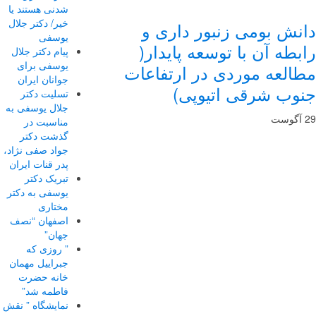
شدنی هستند یا
خیر/ دکتر جلال
نش بومی زنبور داری و
یوسفی
بطه آن با توسعه پایدار(
پیام دکتر جلال
یوسفی برای
العه موردی در ارتفاعات
جوانان ایران
وب شرقی اتیوپی)
تسلیت دکتر
جلال یوسفی به
مناسبت در
گذشت دکتر
جواد صفی نژاد،
پدر قنات ایران
تبریک دکتر
یوسفی به دکتر
مختاری
اصفهان “نصف
جهان”
” روزی که
جبراییل مهمان
خانه حضرت
فاطمه شد”
نمایشگاه ” نقش