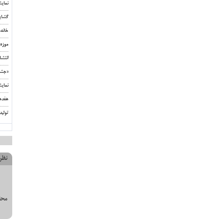
نمای
گشای
خانه
موزه 
انتشا
«جشن‌
نمای
هفده
تولید
نظر
محل