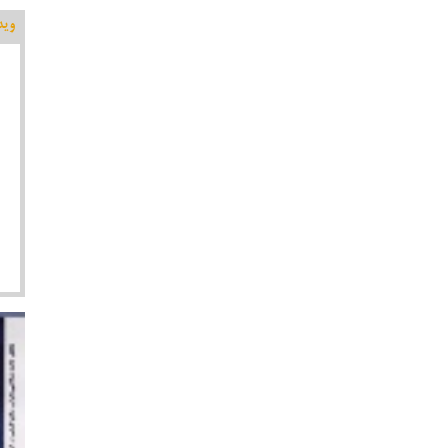
وید
اقتص
موسا
کلید
پیرامون کاندیداتوری در شورای
تولید پویانمایی شاهنامه ای زال و سیمرغ در هنرستان
جواهری