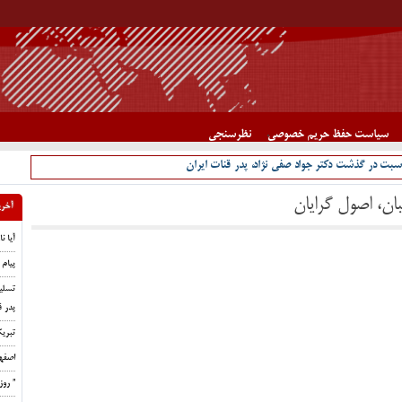
سیاست حفظ حریم خصوصی
نظرسنجی
سبت در گذشت دکتر جواد صفی نژاد، پدر قنات ایران
ان، اصول گرایان
آخری
آیا ن
پیام 
تسلی
پدر ق
تبری
اصفه
” رو