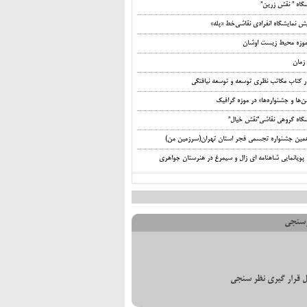
شگاه ” نقش زرین”
ش نمایشگاه انفرادی نقاشی‌خط «پله»
‌موزه محیط‌ زیست اوشان
زمان
ر کتاب مکاتب نظری توسعه و توسعه نیافتگی
ها و جشنواره‌ها» در موزه گرافیک
شگاه گروهی نقاشی”نقش خیال”
مین جشنواره تجسمی فجر استان تهران(سرزمین من)
 پویانمایی شاهنامه ای زال و سیمرغ در هنرستان جواهری
سنجی
 قرار گیری نظر سنجی