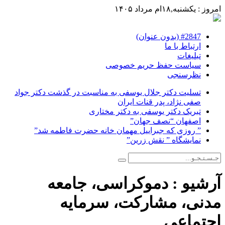
امروز : یکشنبه,۱۸ام مرداد ۱۴۰۵
#2847 (بدون عنوان)
ارتباط با ما
تبلیغات
سیاست حفظ حریم خصوصی
نظرسنجی
تسلیت دکتر جلال یوسفی به مناسبت در گذشت دکتر جواد
صفی نژاد، پدر قنات ایران
تبریک دکتر یوسفی به دکتر مختاری
اصفهان “نصف جهان”
” روزی که جبراییل مهمان خانه حضرت فاطمه شد”
نمایشگاه ” نقش زرین”
آرشیو :
دموکراسی، جامعه
مدنی، مشارکت، سرمایه
اجتماعی