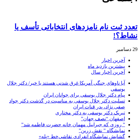
تعدد ثبت نام نامزدهای انتخاباتی تأسف یا
نشاط؟!
29 دسامبر
آخرین اخبار
بیشترین بازدید ماه
آخرین اخبار سال
آیا ناوهای جنگی آمریکا غرق شدنی هستند یا خیر/ دکتر جلال
یوسفی
پیام دکتر جلال یوسفی برای جوانان ایران
تسلیت دکتر جلال یوسفی به مناسبت در گذشت دکتر جواد
صفی نژاد، پدر قنات ایران
تبریک دکتر یوسفی به دکتر مختاری
اصفهان “نصف جهان”
” روزی که جبراییل مهمان خانه حضرت فاطمه شد”
نمایشگاه ” نقش زرین”
گشایش نمایشگاه انفرادی نقاشی‌خط «پله»