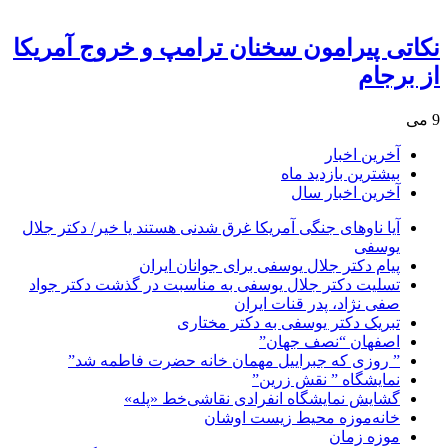
نکاتی پیرامون سخنان ترامپ و خروج آمریکا
از برجام
9 می
آخرین اخبار
بیشترین بازدید ماه
آخرین اخبار سال
آیا ناوهای جنگی آمریکا غرق شدنی هستند یا خیر/ دکتر جلال
یوسفی
پیام دکتر جلال یوسفی برای جوانان ایران
تسلیت دکتر جلال یوسفی به مناسبت در گذشت دکتر جواد
صفی نژاد، پدر قنات ایران
تبریک دکتر یوسفی به دکتر مختاری
اصفهان “نصف جهان”
” روزی که جبراییل مهمان خانه حضرت فاطمه شد”
نمایشگاه ” نقش زرین”
گشایش نمایشگاه انفرادی نقاشی‌خط «پله»
خانه‌موزه محیط‌ زیست اوشان
موزه زمان