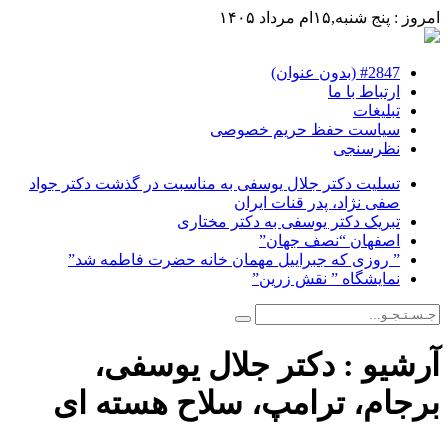
امروز : پنج شنبه,۱۵ام مرداد ۱۴۰۵
#2847 (بدون عنوان)
ارتباط با ما
تبلیغات
سیاست حفظ حریم خصوصی
نظرسنجی
تسلیت دکتر جلال یوسفی به مناسبت در گذشت دکتر جواد
صفی نژاد، پدر قنات ایران
تبریک دکتر یوسفی به دکتر مختاری
اصفهان “نصف جهان”
” روزی که جبراییل مهمان خانه حضرت فاطمه شد”
نمایشگاه ” نقش زرین”
آرشیو :
دکتر جلال یوسفی،
برجام، ترامپ، سلاح هسته ای