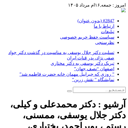
امروز : جمعه,۱۶ام مرداد ۱۴۰۵
#2847 (بدون عنوان)
ارتباط با ما
تبلیغات
سیاست حفظ حریم خصوصی
نظرسنجی
تسلیت دکتر جلال یوسفی به مناسبت در گذشت دکتر جواد
صفی نژاد، پدر قنات ایران
تبریک دکتر یوسفی به دکتر مختاری
اصفهان “نصف جهان”
” روزی که جبراییل مهمان خانه حضرت فاطمه شد”
نمایشگاه ” نقش زرین”
آرشیو :
دکتر محمدعلی و کیلی،
دکتر جلال یوسفی، ممسنی،
رستم ، بویراحمد، بختیاری،