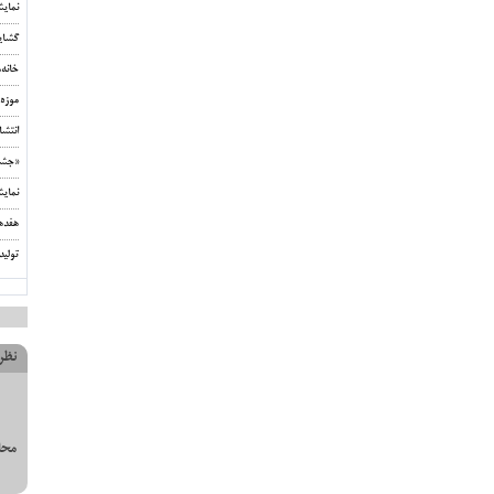
نمای
گشای
خانه
موزه 
انتشا
«جشن‌
نمای
هفده
تولید
نظر
محل