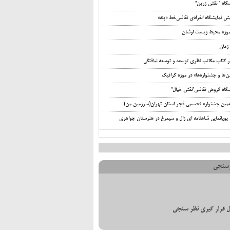
شگاه ” نقش زرین”
ش نمایشگاه انفرادی نقاشی‌خط «پله»
‌موزه محیط‌ زیست اوشان
زمان
ر کتاب مکاتب نظری توسعه و توسعه نیافتگی
ها و جشنواره‌ها» در موزه گرافیک
شگاه گروهی نقاشی”نقش خیال”
مین جشنواره تجسمی فجر استان تهران(سرزمین من)
 پویانمایی شاهنامه ای زال و سیمرغ در هنرستان جواهری
سنجی
 قرار گیری نظر سنجی