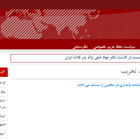
سیاست حفظ حریم خصوصی
نظرسنجی
سبت در گذشت دکتر جواد صفی نژاد، پدر قنات ایران
، تخریب
آخری
آیا ن
اینده پایداری در مجلس را مستند می دادم
پیام 
تسلی
پدر ق
تبری
اصفه
” رو