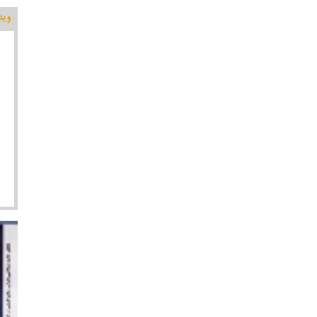
وید
اقتص
موسا
کلید
پیرامون کاندیداتوری در شورای
تولید پویانمایی شاهنامه ای زال و سیمرغ در هنرستان
جواهری