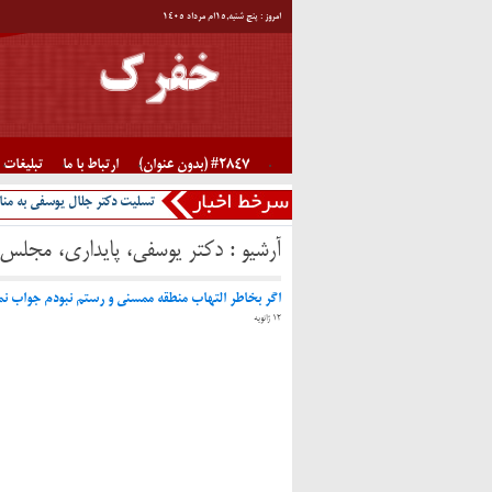
امروز : پنج شنبه,۱۵ام مرداد ۱۴۰۵
#2847 (بدون عنوان)
ارتباط با ما
تبلیغات
تسلیت دکتر جلال یوسفی به منا
آرشیو :
دکتر یوسفی، پایداری، مجلس
اگر بخاطر التهاب منطقه ممسنی و رستم نبودم جواب نم
12 ژانویه