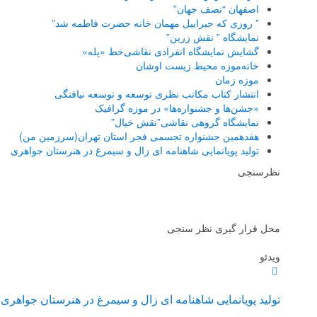
اصفهان “نصف جهان”
” روزی که جبراییل مهمان خانه حضرت فاطمه شد”
نمایشگاه ” نقش زرین”
گشایش نمایشگاه انفرادی نقاشی‌خط «پله»
خانه‌موزه محیط‌ زیست اوشان
موزه زمان
انتشار کتاب مکاتب نظری توسعه و توسعه نیافتگی
«جشن‌ها و جشنواره‌ها» در موزه گرافیک
نمایشگاه گروهی نقاشی”نقش خیال”
هفدهمین جشنواره تجسمی فجر استان تهران(سرزمین من)
تولید پویانمایی شاهنامه ای زال و سیمرغ در هنرستان جواهری
نظرسنجی
محل قرار گیری نظر سنجی
ویدئو
تولید پویانمایی شاهنامه ای زال و سیمرغ در هنرستان جواهری