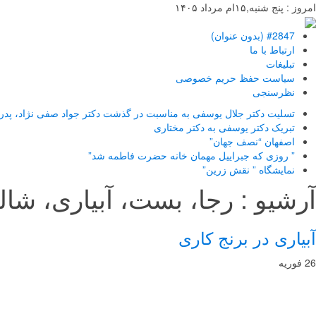
امروز : پنج شنبه,۱۵ام مرداد ۱۴۰۵
#2847 (بدون عنوان)
ارتباط با ما
تبلیغات
سیاست حفظ حریم خصوصی
نظرسنجی
تسلیت دکتر جلال یوسفی به مناسبت در گذشت دکتر جواد صفی نژاد، پدر 
تبریک دکتر یوسفی به دکتر مختاری
اصفهان “نصف جهان”
” روزی که جبراییل مهمان خانه حضرت فاطمه شد”
نمایشگاه ” نقش زرین”
آرشیو :
رجا، بست، آبیاری، شالی
آبیاری در برنج کاری
26 فوریه