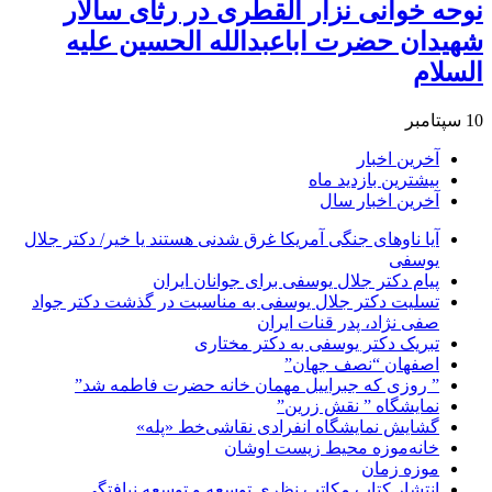
نوحه خوانی نزار القطری در رثای سالار
شهیدان حضرت اباعبدالله الحسین علیه
السلام
10 سپتامبر
آخرین اخبار
بیشترین بازدید ماه
آخرین اخبار سال
آیا ناوهای جنگی آمریکا غرق شدنی هستند یا خیر/ دکتر جلال
یوسفی
پیام دکتر جلال یوسفی برای جوانان ایران
تسلیت دکتر جلال یوسفی به مناسبت در گذشت دکتر جواد
صفی نژاد، پدر قنات ایران
تبریک دکتر یوسفی به دکتر مختاری
اصفهان “نصف جهان”
” روزی که جبراییل مهمان خانه حضرت فاطمه شد”
نمایشگاه ” نقش زرین”
گشایش نمایشگاه انفرادی نقاشی‌خط «پله»
خانه‌موزه محیط‌ زیست اوشان
موزه زمان
انتشار کتاب مکاتب نظری توسعه و توسعه نیافتگی