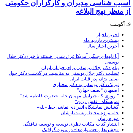
آسیب شناسی مدیران و کارگزاران حکومتی
از منظر نهج البلاغه
19 آگوست
آخرین اخبار
بیشترین بازدید ماه
آخرین اخبار سال
آیا ناوهای جنگی آمریکا غرق شدنی هستند یا خیر/ دکتر جلال
یوسفی
پیام دکتر جلال یوسفی برای جوانان ایران
تسلیت دکتر جلال یوسفی به مناسبت در گذشت دکتر جواد
صفی نژاد، پدر قنات ایران
تبریک دکتر یوسفی به دکتر مختاری
اصفهان “نصف جهان”
” روزی که جبراییل مهمان خانه حضرت فاطمه شد”
نمایشگاه ” نقش زرین”
گشایش نمایشگاه انفرادی نقاشی‌خط «پله»
خانه‌موزه محیط‌ زیست اوشان
موزه زمان
انتشار کتاب مکاتب نظری توسعه و توسعه نیافتگی
«جشن‌ها و جشنواره‌ها» در موزه گرافیک