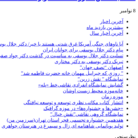
8 نوامبر
آخرین اخبار
بیشترین بازدید ماه
آخرین اخبار سال
آیا ناوهای جنگی آمریکا غرق شدنی هستند یا خیر/ دکتر جلال یو
پیام دکتر جلال یوسفی برای جوانان ایران
تسلیت دکتر جلال یوسفی به مناسبت در گذشت دکتر جواد صفی ن
تبریک دکتر یوسفی به دکتر مختاری
اصفهان “نصف جهان”
” روزی که جبراییل مهمان خانه حضرت فاطمه شد”
نمایشگاه ” نقش زرین”
گشایش نمایشگاه انفرادی نقاشی‌خط «پله»
خانه‌موزه محیط‌ زیست اوشان
موزه زمان
انتشار کتاب مکاتب نظری توسعه و توسعه نیافتگی
«جشن‌ها و جشنواره‌ها» در موزه گرافیک
نمایشگاه گروهی نقاشی”نقش خیال”
هفدهمین جشنواره تجسمی فجر استان تهران(سرزمین من)
تولید پویانمایی شاهنامه ای زال و سیمرغ در هنرستان جواهری
نظرسنجی