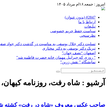
امروز : جمعه,۱۶ام مرداد ۱۴۰۵
#2847 (بدون عنوان)
ارتباط با ما
تبلیغات
سیاست حفظ حریم خصوصی
نظرسنجی
تسلیت دکتر جلال یوسفی به مناسبت در گذشت دکتر جواد صفی ن
تبریک دکتر یوسفی به دکتر مختاری
اصفهان “نصف جهان”
” روزی که جبراییل مهمان خانه حضرت فاطمه شد”
نمایشگاه ” نقش زرین”
آرشیو :
شاه رفت، روزنامه کیهان، 
صاحب عکس معروف «شاه در رفت» کشته ش