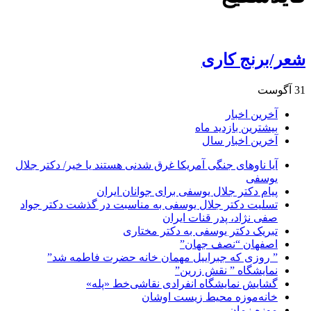
شعر/برنج کاری
31 آگوست
آخرین اخبار
بیشترین بازدید ماه
آخرین اخبار سال
آیا ناوهای جنگی آمریکا غرق شدنی هستند یا خیر/ دکتر جلال
یوسفی
پیام دکتر جلال یوسفی برای جوانان ایران
تسلیت دکتر جلال یوسفی به مناسبت در گذشت دکتر جواد
صفی نژاد، پدر قنات ایران
تبریک دکتر یوسفی به دکتر مختاری
اصفهان “نصف جهان”
” روزی که جبراییل مهمان خانه حضرت فاطمه شد”
نمایشگاه ” نقش زرین”
گشایش نمایشگاه انفرادی نقاشی‌خط «پله»
خانه‌موزه محیط‌ زیست اوشان
موزه زمان