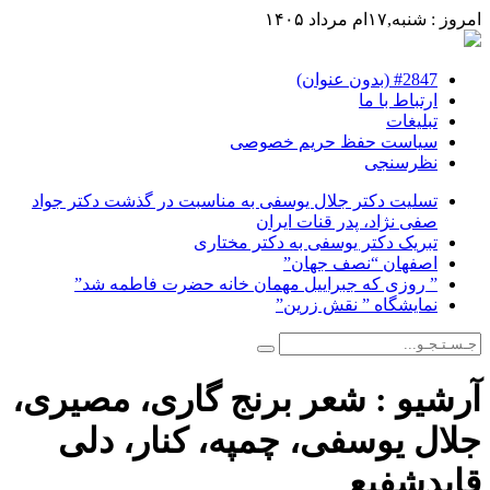
امروز : شنبه,۱۷ام مرداد ۱۴۰۵
#2847 (بدون عنوان)
ارتباط با ما
تبلیغات
سیاست حفظ حریم خصوصی
نظرسنجی
تسلیت دکتر جلال یوسفی به مناسبت در گذشت دکتر جواد
صفی نژاد، پدر قنات ایران
تبریک دکتر یوسفی به دکتر مختاری
اصفهان “نصف جهان”
” روزی که جبراییل مهمان خانه حضرت فاطمه شد”
نمایشگاه ” نقش زرین”
آرشیو :
شعر برنج گاری، مصیری،
جلال یوسفی، چمپه، کنار، دلی
قایدشفیع