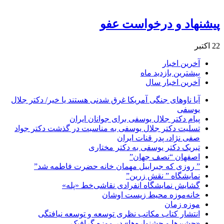
پیشنهاد و درخواست عفو
22 اکتبر
آخرین اخبار
بیشترین بازدید ماه
آخرین اخبار سال
آیا ناوهای جنگی آمریکا غرق شدنی هستند یا خیر/ دکتر جلال
یوسفی
پیام دکتر جلال یوسفی برای جوانان ایران
تسلیت دکتر جلال یوسفی به مناسبت در گذشت دکتر جواد
صفی نژاد، پدر قنات ایران
تبریک دکتر یوسفی به دکتر مختاری
اصفهان “نصف جهان”
” روزی که جبراییل مهمان خانه حضرت فاطمه شد”
نمایشگاه ” نقش زرین”
گشایش نمایشگاه انفرادی نقاشی‌خط «پله»
خانه‌موزه محیط‌ زیست اوشان
موزه زمان
انتشار کتاب مکاتب نظری توسعه و توسعه نیافتگی
«جشن‌ها و جشنواره‌ها» در موزه گرافیک