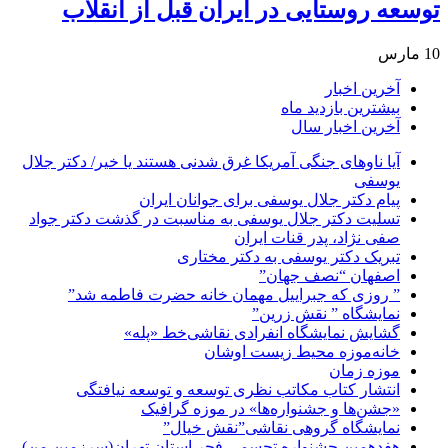
توسعه روستایی در ایران قبل از انقلاب
10 مارس
آخرین اخبار
بیشترین بازدید ماه
آخرین اخبار سال
آیا ناوهای جنگی آمریکا غرق شدنی هستند یا خیر/ دکتر جلال
یوسفی
پیام دکتر جلال یوسفی برای جوانان ایران
تسلیت دکتر جلال یوسفی به مناسبت در گذشت دکتر جواد
صفی نژاد، پدر قنات ایران
تبریک دکتر یوسفی به دکتر مختاری
اصفهان “نصف جهان”
” روزی که جبراییل مهمان خانه حضرت فاطمه شد”
نمایشگاه ” نقش زرین”
گشایش نمایشگاه انفرادی نقاشی‌خط «پله»
خانه‌موزه محیط‌ زیست اوشان
موزه زمان
انتشار کتاب مکاتب نظری توسعه و توسعه نیافتگی
«جشن‌ها و جشنواره‌ها» در موزه گرافیک
نمایشگاه گروهی نقاشی”نقش خیال”
هفدهمین جشنواره تجسمی فجر استان تهران(سرزمین من)