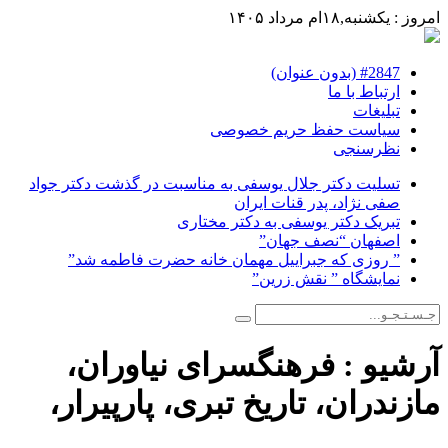
امروز : یکشنبه,۱۸ام مرداد ۱۴۰۵
#2847 (بدون عنوان)
ارتباط با ما
تبلیغات
سیاست حفظ حریم خصوصی
نظرسنجی
تسلیت دکتر جلال یوسفی به مناسبت در گذشت دکتر جواد
صفی نژاد، پدر قنات ایران
تبریک دکتر یوسفی به دکتر مختاری
اصفهان “نصف جهان”
” روزی که جبراییل مهمان خانه حضرت فاطمه شد”
نمایشگاه ” نقش زرین”
آرشیو :
فرهنگسرای نیاوران،
مازندران، تاریخ تبری، پارپیرار،