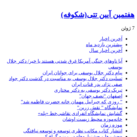
هفتمین آیین تتی(شکوفه)
7 ژوئن
آخرین اخبار
بیشترین بازدید ماه
آخرین اخبار سال
آیا ناوهای جنگی آمریکا غرق شدنی هستند یا خیر/ دکتر جلال
یوسفی
پیام دکتر جلال یوسفی برای جوانان ایران
تسلیت دکتر جلال یوسفی به مناسبت در گذشت دکتر جواد
صفی نژاد، پدر قنات ایران
تبریک دکتر یوسفی به دکتر مختاری
اصفهان “نصف جهان”
” روزی که جبراییل مهمان خانه حضرت فاطمه شد”
نمایشگاه ” نقش زرین”
گشایش نمایشگاه انفرادی نقاشی‌خط «پله»
خانه‌موزه محیط‌ زیست اوشان
موزه زمان
انتشار کتاب مکاتب نظری توسعه و توسعه نیافتگی
«جشن‌ها و جشنواره‌ها» در موزه گرافیک