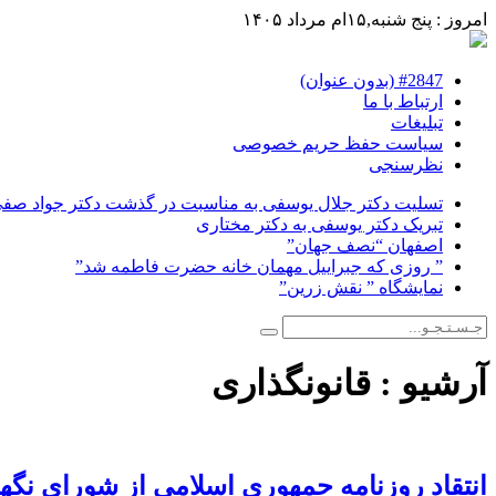
امروز : پنج شنبه,۱۵ام مرداد ۱۴۰۵
#2847 (بدون عنوان)
ارتباط با ما
تبلیغات
سیاست حفظ حریم خصوصی
نظرسنجی
تسلیت دکتر جلال یوسفی به مناسبت در گذشت دکتر جواد صفی ن
تبریک دکتر یوسفی به دکتر مختاری
اصفهان “نصف جهان”
” روزی که جبراییل مهمان خانه حضرت فاطمه شد”
نمایشگاه ” نقش زرین”
آرشیو :
قانونگذاری
انتقاد روزنامه جمهوری اسلامی از شورای نگهبا