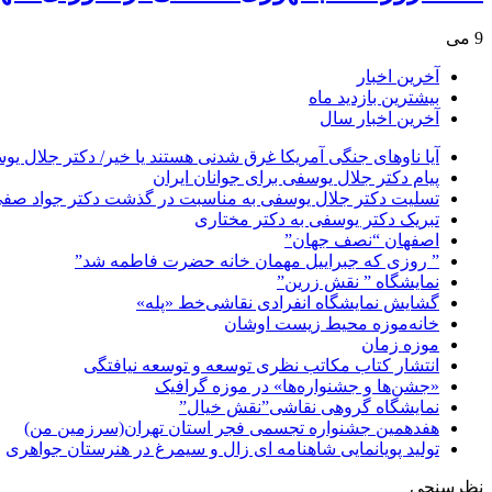
9 می
آخرین اخبار
بیشترین بازدید ماه
آخرین اخبار سال
آیا ناوهای جنگی آمریکا غرق شدنی هستند یا خیر/ دکتر جلال یو
پیام دکتر جلال یوسفی برای جوانان ایران
تسلیت دکتر جلال یوسفی به مناسبت در گذشت دکتر جواد صفی ن
تبریک دکتر یوسفی به دکتر مختاری
اصفهان “نصف جهان”
” روزی که جبراییل مهمان خانه حضرت فاطمه شد”
نمایشگاه ” نقش زرین”
گشایش نمایشگاه انفرادی نقاشی‌خط «پله»
خانه‌موزه محیط‌ زیست اوشان
موزه زمان
انتشار کتاب مکاتب نظری توسعه و توسعه نیافتگی
«جشن‌ها و جشنواره‌ها» در موزه گرافیک
نمایشگاه گروهی نقاشی”نقش خیال”
هفدهمین جشنواره تجسمی فجر استان تهران(سرزمین من)
تولید پویانمایی شاهنامه ای زال و سیمرغ در هنرستان جواهری
نظرسنجی