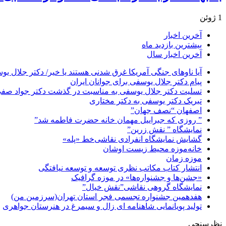
1 ژوئن
آخرین اخبار
بیشترین بازدید ماه
آخرین اخبار سال
آیا ناوهای جنگی آمریکا غرق شدنی هستند یا خیر/ دکتر جلال یو
پیام دکتر جلال یوسفی برای جوانان ایران
تسلیت دکتر جلال یوسفی به مناسبت در گذشت دکتر جواد صفی ن
تبریک دکتر یوسفی به دکتر مختاری
اصفهان “نصف جهان”
” روزی که جبراییل مهمان خانه حضرت فاطمه شد”
نمایشگاه ” نقش زرین”
گشایش نمایشگاه انفرادی نقاشی‌خط «پله»
خانه‌موزه محیط‌ زیست اوشان
موزه زمان
انتشار کتاب مکاتب نظری توسعه و توسعه نیافتگی
«جشن‌ها و جشنواره‌ها» در موزه گرافیک
نمایشگاه گروهی نقاشی”نقش خیال”
هفدهمین جشنواره تجسمی فجر استان تهران(سرزمین من)
تولید پویانمایی شاهنامه ای زال و سیمرغ در هنرستان جواهری
نظرسنجی