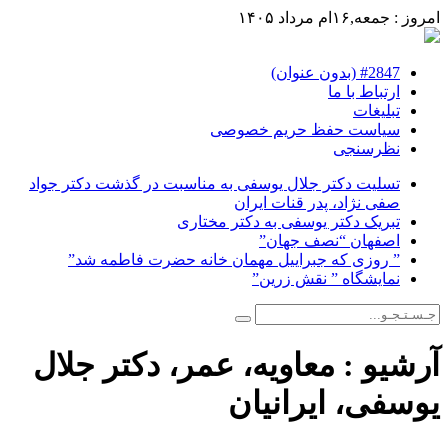
امروز : جمعه,۱۶ام مرداد ۱۴۰۵
#2847 (بدون عنوان)
ارتباط با ما
تبلیغات
سیاست حفظ حریم خصوصی
نظرسنجی
تسلیت دکتر جلال یوسفی به مناسبت در گذشت دکتر جواد
صفی نژاد، پدر قنات ایران
تبریک دکتر یوسفی به دکتر مختاری
اصفهان “نصف جهان”
” روزی که جبراییل مهمان خانه حضرت فاطمه شد”
نمایشگاه ” نقش زرین”
آرشیو :
معاویه، عمر، دکتر جلال
یوسفی، ایرانیان