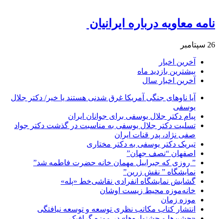
نامه معاویه درباره ایرانیان ‏
26 سپتامبر
آخرین اخبار
بیشترین بازدید ماه
آخرین اخبار سال
آیا ناوهای جنگی آمریکا غرق شدنی هستند یا خیر/ دکتر جلال
یوسفی
پیام دکتر جلال یوسفی برای جوانان ایران
تسلیت دکتر جلال یوسفی به مناسبت در گذشت دکتر جواد
صفی نژاد، پدر قنات ایران
تبریک دکتر یوسفی به دکتر مختاری
اصفهان “نصف جهان”
” روزی که جبراییل مهمان خانه حضرت فاطمه شد”
نمایشگاه ” نقش زرین”
گشایش نمایشگاه انفرادی نقاشی‌خط «پله»
خانه‌موزه محیط‌ زیست اوشان
موزه زمان
انتشار کتاب مکاتب نظری توسعه و توسعه نیافتگی
«جشن‌ها و جشنواره‌ها» در موزه گرافیک