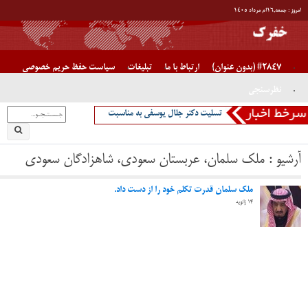
آخرین اخبار
بیشترین بازدید ماه
آخرین اخبار سال
آیا ناوهای جنگی آمریکا غرق شدنی هستند یا خیر/ دکتر جلال یوسفی
پیام دکتر جلال یوسفی برای جوانان ایران
تسلیت دکتر جلال یوسفی به مناسبت در گذشت دکتر جواد صفی نژاد،
پدر قنات ایران
تبریک دکتر یوسفی به دکتر مختاری
اصفهان “نصف جهان”
” روزی که جبراییل مهمان خانه حضرت فاطمه شد”