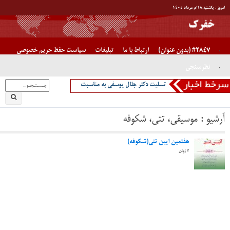
آخرین اخبار
بیشترین بازدید ماه
آخرین اخبار سال
آیا ناوهای جنگی آمریکا غرق شدنی هستند یا خیر/ دکتر جلال یوسفی
پیام دکتر جلال یوسفی برای جوانان ایران
تسلیت دکتر جلال یوسفی به مناسبت در گذشت دکتر جواد صفی نژاد،
پدر قنات ایران
تبریک دکتر یوسفی به دکتر مختاری
اصفهان “نصف جهان”
” روزی که جبراییل مهمان خانه حضرت فاطمه شد”