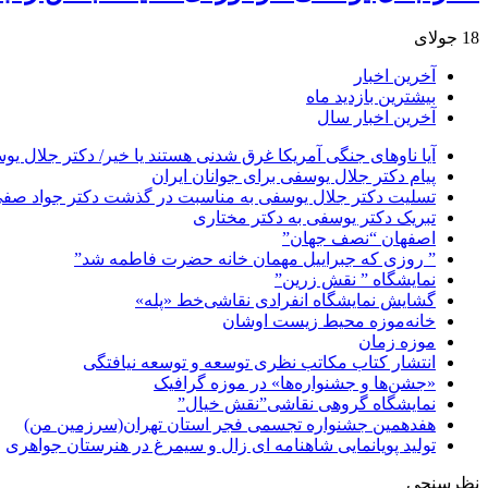
18 جولای
آخرین اخبار
بیشترین بازدید ماه
آخرین اخبار سال
آیا ناوهای جنگی آمریکا غرق شدنی هستند یا خیر/ دکتر جلال یو
پیام دکتر جلال یوسفی برای جوانان ایران
تسلیت دکتر جلال یوسفی به مناسبت در گذشت دکتر جواد صفی ن
تبریک دکتر یوسفی به دکتر مختاری
اصفهان “نصف جهان”
” روزی که جبراییل مهمان خانه حضرت فاطمه شد”
نمایشگاه ” نقش زرین”
گشایش نمایشگاه انفرادی نقاشی‌خط «پله»
خانه‌موزه محیط‌ زیست اوشان
موزه زمان
انتشار کتاب مکاتب نظری توسعه و توسعه نیافتگی
«جشن‌ها و جشنواره‌ها» در موزه گرافیک
نمایشگاه گروهی نقاشی”نقش خیال”
هفدهمین جشنواره تجسمی فجر استان تهران(سرزمین من)
تولید پویانمایی شاهنامه ای زال و سیمرغ در هنرستان جواهری
نظرسنجی