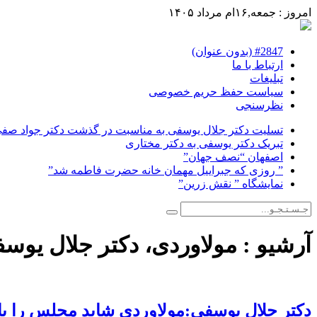
امروز : جمعه,۱۶ام مرداد ۱۴۰۵
#2847 (بدون عنوان)
ارتباط با ما
تبلیغات
سیاست حفظ حریم خصوصی
نظرسنجی
تسلیت دکتر جلال یوسفی به مناسبت در گذشت دکتر جواد صفی ن
تبریک دکتر یوسفی به دکتر مختاری
اصفهان “نصف جهان”
” روزی که جبراییل مهمان خانه حضرت فاطمه شد”
نمایشگاه ” نقش زرین”
آرشیو :
مولاوردی، دکتر جلال یوس
دکتر جلال یوسفی:مولاوردی شاید مجلس را با ا