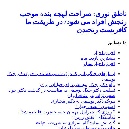
ناطق نوری: صراحت لهجه بنده موجب
رنجش افراد می شود/ در طریقت ما
کافریست رنجیدن
13 دسامبر
آخرین اخبار
بیشترین بازدید ماه
آخرین اخبار سال
آیا ناوهای جنگی آمریکا غرق شدنی هستند یا خیر/ دکتر جلال
یوسفی
پیام دکتر جلال یوسفی برای جوانان ایران
تسلیت دکتر جلال یوسفی به مناسبت در گذشت دکتر جواد
صفی نژاد، پدر قنات ایران
تبریک دکتر یوسفی به دکتر مختاری
اصفهان “نصف جهان”
” روزی که جبراییل مهمان خانه حضرت فاطمه شد”
نمایشگاه ” نقش زرین”
گشایش نمایشگاه انفرادی نقاشی‌خط «پله»
خانه‌موزه محیط‌ زیست اوشان