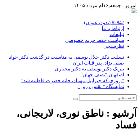
امروز : جمعه,۱۶ام مرداد ۱۴۰۵
#2847 (بدون عنوان)
ارتباط با ما
تبلیغات
سیاست حفظ حریم خصوصی
نظرسنجی
تسلیت دکتر جلال یوسفی به مناسبت در گذشت دکتر جواد
صفی نژاد، پدر قنات ایران
تبریک دکتر یوسفی به دکتر مختاری
اصفهان “نصف جهان”
” روزی که جبراییل مهمان خانه حضرت فاطمه شد”
نمایشگاه ” نقش زرین”
آرشیو :
ناطق نوری، لاریجانی،
فساد